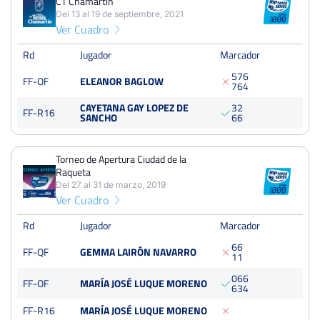
CT Chamartín
5
8
3
Del 13 al 19 de septiembre, 2021
Ver Cuadro
PERDIDOS
SETS
GANADOS
11
19
8
Rd
Jugador
Marcador
5
7
6
FF-OF
ELEANOR BAGLOW
PERDIDOS
JUEGOS
GANADOS
7
6
4
93
163
70
CAYETANA GAY LOPEZ DE
3
2
FF-R16
SANCHO
6
6
Torneo de Apertura Ciudad de la
LV Trofeo Guillermo Bertrán in Memoriam CT Chamartín
Raqueta
Del 13 al 19 de septiembre, 2021
Del 27 al 31 de marzo, 2019
Ver Cuadro
Octavos
Tierra
Rd
Jugador
Marcador
6
6
Torneo de Apertura Ciudad de la Raqueta
FF-QF
GEMMA LAIRÓN NAVARRO
1
1
Del 27 al 31 de marzo, 2019
0
6
6
FF-OF
Cuartos
MARÍA JOSÉ LUQUE MORENO
6
3
4
dura
125 Puntos
FF-R16
MARÍA JOSÉ LUQUE MORENO