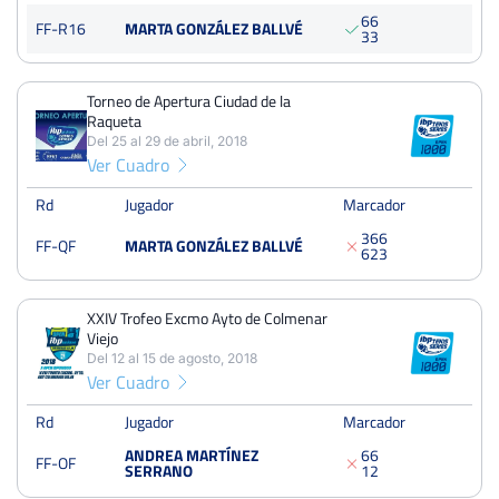
6
6
Torneo de Apertura Ciudad de la Raqueta
FF-R16
MARTA GONZÁLEZ BALLVÉ
3
3
Del 25 al 29 de abril, 2018
Cuartos
Dura
125 Puntos
Torneo de Apertura Ciudad de la
Raqueta
Del 25 al 29 de abril, 2018
XXIV Trofeo Excmo Ayto de Colmenar Viejo
Ver Cuadro
Del 12 al 15 de agosto, 2018
Octavos
Rd
Jugador
Marcador
Dura
3
6
6
FF-QF
MARTA GONZÁLEZ BALLVÉ
6
2
3
LV Trofeo Guillermo Bertrán in Memoriam CT Chamartín
Del 25 al 30 de septiembre, 2018
XXIV Trofeo Excmo Ayto de Colmenar
Octavos
Viejo
Tierra
Del 12 al 15 de agosto, 2018
Ver Cuadro
Rd
Jugador
Marcador
ANDREA MARTÍNEZ
6
6
FF-OF
SERRANO
1
2