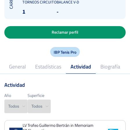
CARRERA
TORNEOS CIRCUITO
BALANCE V-D
1
-
Reclamar perfil
IBP Tenis Pro
General
Estadísticas
Actividad
Biografía
Actividad
2018
Profesional desde
Año
Año
Superficie
Superficie
LV Trofeo Guillermo Bertrán in Memoriam
PERDIDOS
PARTIDOS
GANADOS