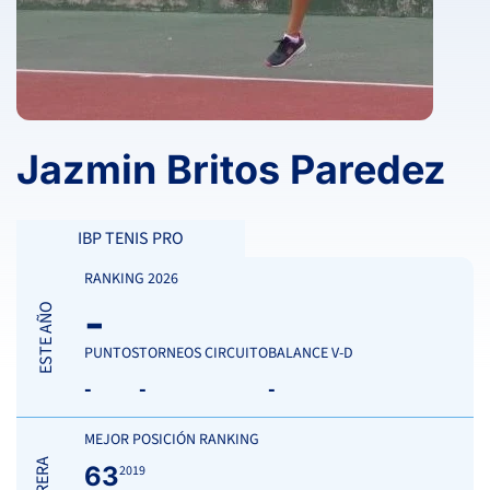
Jazmin Britos Paredez
IBP TENIS PRO
RANKING 2026
-
ESTE AÑO
PUNTOS
TORNEOS CIRCUITO
BALANCE V-D
-
-
-
MEJOR POSICIÓN RANKING
63
2019