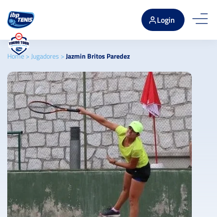
Login
Home
>
Jugadores
>
Jazmin Britos Paredez