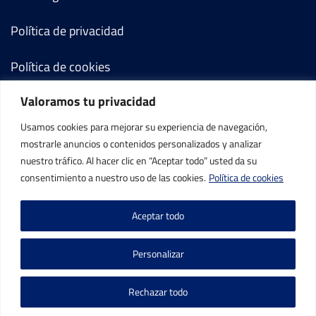
Política de privacidad
Política de cookies
Valoramos tu privacidad
Términos y condiciones
Usamos cookies para mejorar su experiencia de navegación,
Mi cuenta
mostrarle anuncios o contenidos personalizados y analizar
nuestro tráfico. Al hacer clic en “Aceptar todo” usted da su
Contacto
consentimiento a nuestro uso de las cookies.
Política de cookies
Aceptar todo
Personalizar
©IBP Tenis 2026, todos los derechos reservados.
Rechazar todo