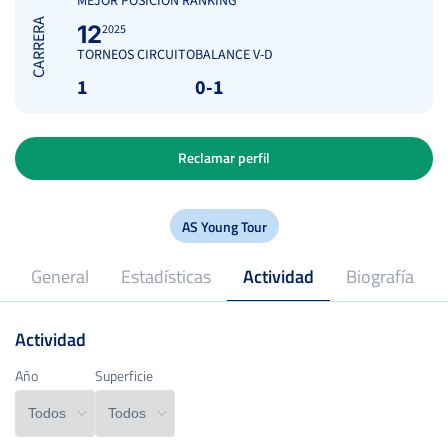
MEJOR POSICIÓN RANKING
CARRERA
12
2025
TORNEOS CIRCUITO
BALANCE V-D
1
0-1
Reclamar perfil
AS Young Tour
General
Estadísticas
Actividad
Biografía
Actividad
18
Edad
Año
Año
Superficie
Superficie