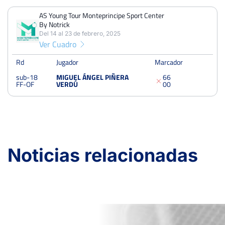
AS Young Tour Monteprincipe Sport Center
PERDIDOS
PARTIDOS
GANADOS
By Notrick
1
1
0
Del 14 al 23 de febrero, 2025
Ver Cuadro
PERDIDOS
SETS
GANADOS
2
2
0
Rd
Jugador
Marcador
sub-18
MIGUEL ÁNGEL PIÑERA
6
6
PERDIDOS
JUEGOS
GANADOS
FF-OF
VERDÚ
0
0
12
12
0
AS Young Tour Monteprincipe Sport Center By Notrick
Noticias relacionadas
Del 14 al 23 de febrero, 2025
Octavos
sub-18
Tierra
40 Puntos