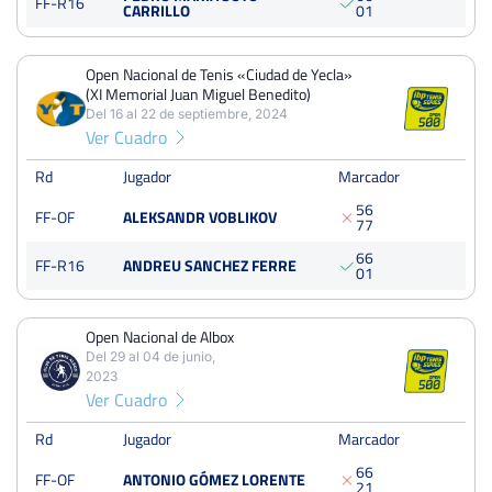
FF-R16
CARRILLO
0
1
Open Nacional de Albox
Del 29 al 04 de junio, 2023
Open Nacional de Tenis «Ciudad de Yecla»
Octavos
Dura
(XI Memorial Juan Miguel Benedito)
Del 16 al 22 de septiembre, 2024
Ver Cuadro
Rd
Jugador
Marcador
5
6
FF-OF
ALEKSANDR VOBLIKOV
7
7
6
6
FF-R16
ANDREU SANCHEZ FERRE
0
1
Open Nacional de Albox
Del 29 al 04 de junio,
2023
Ver Cuadro
Rd
Jugador
Marcador
6
6
FF-OF
ANTONIO GÓMEZ LORENTE
2
1