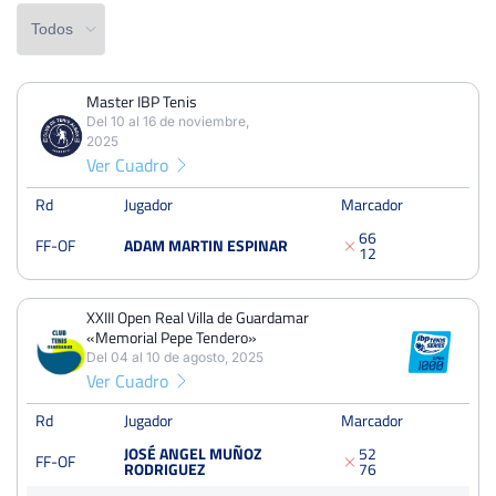
Master IBP Tenis
PERDIDOS
PARTIDOS
GANADOS
Del 10 al 16 de noviembre,
6
9
3
2025
Ver Cuadro
PERDIDOS
SETS
GANADOS
13
19
6
Rd
Jugador
Marcador
6
6
FF-OF
ADAM MARTIN ESPINAR
PERDIDOS
JUEGOS
GANADOS
1
2
87
147
60
XXIII Open Real Villa de Guardamar
«Memorial Pepe Tendero»
Del 04 al 10 de agosto, 2025
Ver Cuadro
Master IBP Tenis
Del 10 al 16 de noviembre, 2025
Rd
Jugador
Marcador
Octavos
Dura
JOSÉ ANGEL MUÑOZ
5
2
FF-OF
RODRIGUEZ
7
6
XXIII Open Real Villa de Guardamar «Memorial Pepe