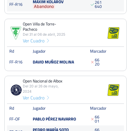
MAXIM KOLAROV
Tendero»
2
6
1
FF-R16
6
4
0
Abandono
Del 04 al 10 de agosto, 2025
Octavos
Quick
Open Villa de Torre-
Pacheco
Open Villa de Torre-Pacheco
Del 31 al 06 de abril, 2025
Ver Cuadro
Del 31 al 06 de abril, 2025
Dieciseisavos
Tierra
Rd
Jugador
Marcador
6
6
FF-R16
DAVID MUÑOZ MOLINA
2
0
Open Nacional de Albox
Del 20 al 26 de mayo, 2024
Open Nacional de Albox
Octavos
Dura
Del 20 al 26 de mayo,
2024
Ver Cuadro
Open Nacional de Tenis «Ciudad de Yecla» (XI Memorial
Juan Miguel Benedito)
Rd
Jugador
Marcador
Del 16 al 22 de septiembre, 2024
6
6
Octavos
FF-OF
PABLO PÉREZ NAVARRO
Dura
0
1
PEDRO MARÍA SOTO
6
6