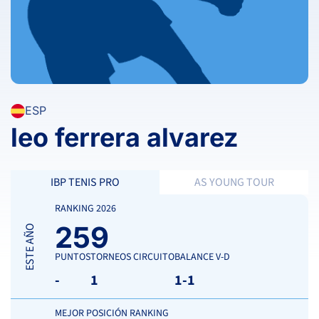
ESP
leo ferrera alvarez
IBP TENIS PRO
AS YOUNG TOUR
RANKING 2026
259
ESTE AÑO
PUNTOS
TORNEOS CIRCUITO
BALANCE V-D
-
1
1-1
MEJOR POSICIÓN RANKING