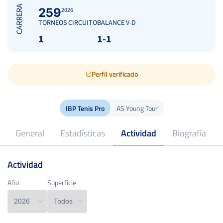
CARRERA
259
2026
TORNEOS CIRCUITO
BALANCE V-D
1
1-1
Perfil verificado
IBP Tenis Pro
AS Young Tour
General
Estadísticas
Actividad
Biografía
Actividad
16
Edad
Año
Año
Superficie
Superficie
60
Peso
kg