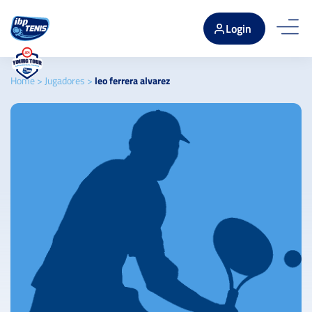
Login
Home
>
Jugadores
>
leo ferrera alvarez