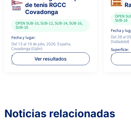
de tenis RGCC
Ra
Covadonga
830
Puntos RFET
*
OPEN SUB
SUB‑18
Raqueta
OPEN SUB‑10, SUB‑12, SUB‑14, SUB‑16,
SUB‑18
yonex ezone 98
Fecha y lug
Del 28 al 05
Fecha y lugar:
(Valladolid)
Del 13 al 19 de julio, 2026. España,
Covadonga (Gijón)
Superficie:
Dura
Superficie:
Ver resultados
Greenset
Noticias relacionadas