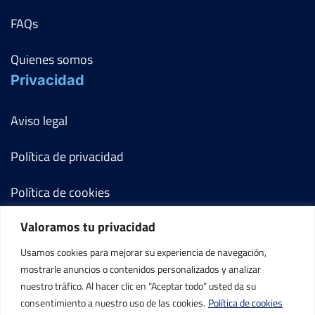
FAQs
Quienes somos
Privacidad
Aviso legal
Política de privacidad
Política de cookies
Valoramos tu privacidad
Términos y condiciones
Usamos cookies para mejorar su experiencia de navegación,
Mi cuenta
mostrarle anuncios o contenidos personalizados y analizar
nuestro tráfico. Al hacer clic en “Aceptar todo” usted da su
Contacto
consentimiento a nuestro uso de las cookies.
Política de cookies