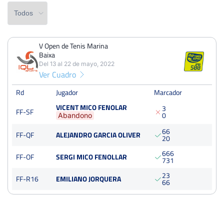
V Open de Tenis Marina
PERDIDOS
PARTIDOS
GANADOS
Baixa
1
4
3
Del 13 al 22 de mayo, 2022
Ver Cuadro
PERDIDOS
SETS
GANADOS
2
8
6
Rd
Jugador
Marcador
VICENT MICO FENOLAR
3
FF-SF
PERDIDOS
JUEGOS
GANADOS
0
Abandono
21
63
42
6
6
FF-QF
ALEJANDRO GARCIA OLIVER
2
0
6
6
6
FF-OF
SERGI MICO FENOLLAR
7
3
1
V Open de Tenis Marina Baixa
2
3
FF-R16
EMILIANO JORQUERA
Del 13 al 22 de mayo, 2022
6
6
Semifinales
Dura