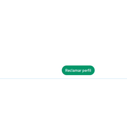
Reclamar perfil
Ver Cuadro
s
Dura