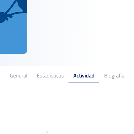
General
Estadísticas
Actividad
Biografía
Open Nacional Ciudad de Santurtzi
Octavo
Del 29 al 08 de julio, 2018