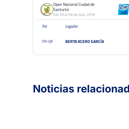
PERDIDOS
PARTIDOS
GANADOS
Open Nacional Ciudad de
1
Santurtzi
1
0
Del 29 al 08 de julio, 2018
PERDIDOS
SETS
GANADOS
Rd
Jugador
2
2
0
PERDIDOS
JUEGOS
GANADOS
FP-OF
BERTA ACERO GARCÍA
12
17
5
Noticias relaciona