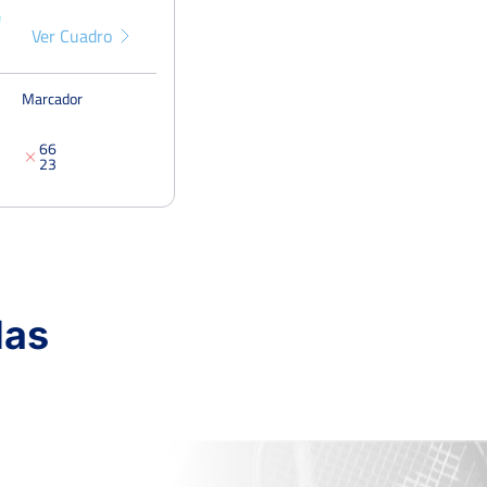
Ver Cuadro
Marcador
6
6
2
3
das