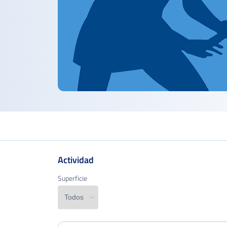
Actividad
Superficie
Superficie