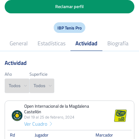
Reclamar perfil
IBP Tenis Pro
General
Estadísticas
Actividad
Biografía
Actividad
2024
Profesional desde
Año
Año
Superficie
Superficie
Open Internacional de la Magdalena
PERDIDOS
PARTIDOS
GANADOS
Castellón
0
5
5
Del 19 al 25 de febrero, 2024
Ver Cuadro
PERDIDOS
SETS
GANADOS
1
11
10
Rd
Jugador
Marcador