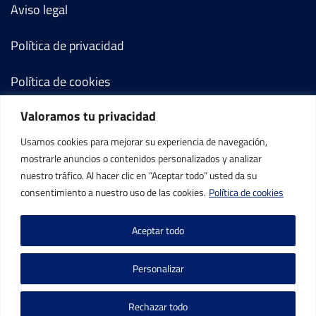
Aviso legal
Política de privacidad
Política de cookies
Valoramos tu privacidad
Términos y condiciones
Usamos cookies para mejorar su experiencia de navegación,
Mi cuenta
mostrarle anuncios o contenidos personalizados y analizar
nuestro tráfico. Al hacer clic en “Aceptar todo” usted da su
Contacto
consentimiento a nuestro uso de las cookies.
Política de cookies
Aceptar todo
Personalizar
©IBP Tenis 2026, todos los derechos reservados.
Rechazar todo