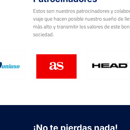
Estos son nuestros patrocinadores y colab
viaje que hacen posible nuestro sueño de llev
más alto y transmitir los valores de este bon
sociedad.
¡No te pierdas nada!