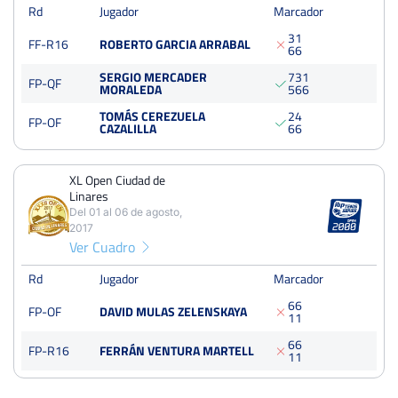
Rd
Jugador
Marcador
Cuartos
Tierra
250 Puntos
3
1
FF-R16
ROBERTO GARCIA ARRABAL
6
6
XL Open Ciudad de Linares
SERGIO MERCADER
7
3
1
FP-QF
MORALEDA
5
6
6
Del 01 al 06 de agosto, 2017
Cuartos
Tierra
TOMÁS CEREZUELA
2
4
FP-OF
CAZALILLA
6
6
250 Puntos
batida
XL Open Ciudad de
Linares
Del 01 al 06 de agosto,
2017
Ver Cuadro
Rd
Jugador
Marcador
6
6
FP-OF
DAVID MULAS ZELENSKAYA
1
1
6
6
FP-R16
FERRÁN VENTURA MARTELL
1
1