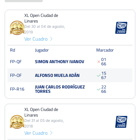
XL Open Ciudad de
PERDIDOS
PARTIDOS
GANADOS
Linares
4
8
4
Del 30 al 04 de agosto,
2019
PERDIDOS
SETS
GANADOS
Ver Cuadro
9
17
8
Rd
Jugador
Marcador
PERDIDOS
JUEGOS
GANADOS
0
1
FP-QF
SIMON ANTHONY IVANOV
6
6
75
138
63
1
5
FP-OF
ALFONSO MUELA ADÁN
6
7
JUAN CARLOS RODRÍGUEZ
2
2
FP-R16
TORRES
6
6
XL Open Ciudad de Linares
Del 30 al 04 de agosto, 2019
Cuartos
XL Open Ciudad de
tierra
250 Puntos
Linares
Del 31 al 05 de agosto,
2018
XL Open Ciudad de Linares
Ver Cuadro
Del 31 al 05 de agosto, 2018