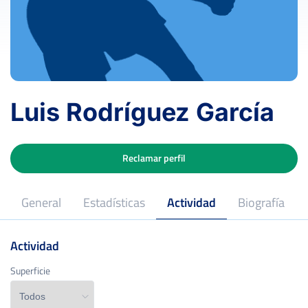
Luis Rodríguez García
Reclamar perfil
General
Estadísticas
Actividad
Biografía
Actividad
26
Edad
Superficie
Superficie
La Carolina, Jaén
Lugar de nacimiento