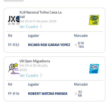
XLIII Nacional Trofeo Caixa La
PERDIDOS
PARTIDOS
GANADOS
Vall
2
2
0
Del 25 al 01 de junio, 2024
Ver Cuadro
PERDIDOS
SETS
GANADOS
4
5
1
Rd
Jugador
Marcador
6
1
6
FF-R32
RICARD ROD GARAVI YEPEZ
PERDIDOS
JUEGOS
GANADOS
1
6
4
25
41
16
VIII Open Miguelturra
Del 24 al 30 de julio,
2023
Ver Cuadro
XLIII Nacional Trofeo Caixa La Vall
Del 25 al 01 de junio, 2024
Rd
Jugador
Marcador
Treintaidosavos
Tierra
3
2
FF-R16
ROBERT WATZKA PARADA
6
6
VIII Open Miguelturra
Del 24 al 30 de julio, 2023