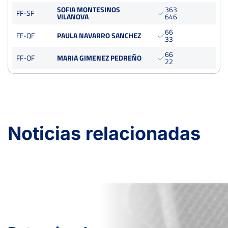
SOFIA MONTESINOS
3
6
3
FF-SF
VILANOVA
6
4
6
6
6
FF-QF
PAULA NAVARRO SANCHEZ
3
3
6
6
FF-OF
MARIA GIMENEZ PEDREÑO
2
2
Noticias relacionadas