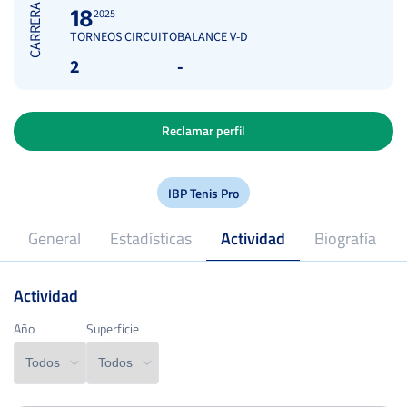
CARRERA
18
2025
TORNEOS CIRCUITO
BALANCE V-D
2
-
Reclamar perfil
IBP Tenis Pro
General
Estadísticas
Actividad
Biografía
Actividad
2025
Profesional desde
Año
Año
Superficie
Superficie