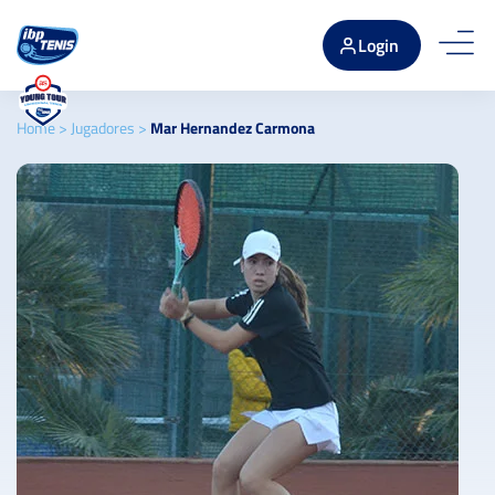
Login
Home
>
Jugadores
>
Mar Hernandez Carmona