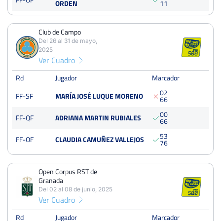
ORDEN
1
1
Dura
125 Puntos
Club de Campo
Club de Campo
Del 26 al 31 de mayo,
Del 26 al 31 de mayo, 2025
2025
Semifinales
Ver Cuadro
Tierra
Rd
Jugador
Marcador
Open Corpus RST de Granada
0
2
FF-SF
MARÍA JOSÉ LUQUE MORENO
6
6
Del 02 al 08 de junio, 2025
Octavos
0
0
FF-QF
ADRIANA MARTIN RUBIALES
Dura
6
6
5
3
FF-OF
CLAUDIA CAMUÑEZ VALLEJOS
7
6
Open de Sevilla de tenis Memorial Ricardo Villena
Del 14 al 20 de octubre, 2024
Octavos
Open Corpus RST de
Albero
Granada
Del 02 al 08 de junio, 2025
Ver Cuadro
Open Ciudad de Loja
Del 02 al 08 de septiembre, 2024
Rd
Jugador
Marcador