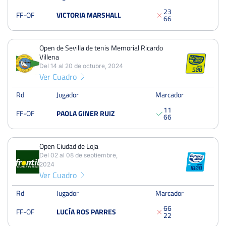
Cuartos
2
3
Tierra
FF-OF
VICTORIA MARSHALL
225 Puntos
6
6
Open Corpus RST de Granada
Open de Sevilla de tenis Memorial Ricardo
Del 01 al 09 de junio, 2024
Villena
Octavos
Del 14 al 20 de octubre, 2024
Dura
Ver Cuadro
Rd
Jugador
Marcador
XI Open Tenis Femenino
1
1
Del 22 al 28 de abril, 2024
FF-OF
PAOLA GINER RUIZ
6
6
Dieciseisavos
Tierra
Open Ciudad de Loja
Del 02 al 08 de septiembre,
Open Ciudad de Loja
2024
Del 05 al 11 de septiembre, 2022
Ver más torneos
Ver Cuadro
Cuartos
Tierra
285 Puntos
Rd
Jugador
Marcador
6
6
FF-OF
LUCÍA ROS PARRES
2
2