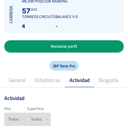
MEJOR POSICIÓN RANKING
CARRERA
57
2025
TORNEOS CIRCUITO
BALANCE V-D
4
-
Reclamar perfil
IBP Tenis Pro
General
Estadísticas
Actividad
Biografía
Actividad
2025
Profesional desde
Año
Año
Superficie
Superficie