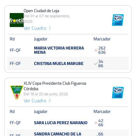
Open Ciudad de Loja
PERDIDOS
PARTIDOS
GANADOS
Del 01 al 07 de septiembre,
8
14
6
2025
Ver Cuadro
PERDIDOS
SETS
GANADOS
16
29
13
Rd
Jugador
Marcador
MARIA VICTORIA HERRERA
2
6
2
FF-QF
PERDIDOS
JUEGOS
GANADOS
MENA
6
3
6
128
234
106
3
4
FF-OF
CRISTINA MUELA MARUBE
6
6
XLIV Copa Presidente Club Figueroa
Open Ciudad de Loja
Córdoba
Del 01 al 07 de septiembre, 2025
Del 16 al 22 de junio, 2025
Ver Cuadro
Cuartos
Tierra
225 Puntos
Rd
Jugador
Marcador
4
2
XLIV Copa Presidente Club Figueroa Córdoba
FF-QF
SARA LUCIA PEREZ NARANJO
6
6
Del 16 al 22 de junio, 2025
SANDRA CAMACHO DE LA
6
6
FF-OF
Cuartos