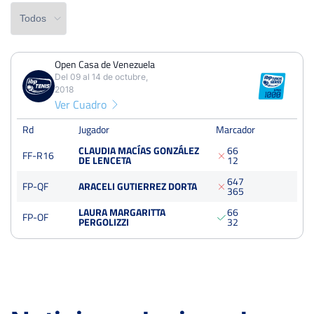
Open Casa de Venezuela
PERDIDOS
PARTIDOS
GANADOS
Del 09 al 14 de octubre,
2
3
1
2018
Ver Cuadro
PERDIDOS
SETS
GANADOS
4
7
3
Rd
Jugador
Marcador
CLAUDIA MACÍAS GONZÁLEZ
6
6
FF-R16
PERDIDOS
JUEGOS
GANADOS
DE LENCETA
1
2
34
63
29
6
4
7
FP-QF
ARACELI GUTIERREZ DORTA
3
6
5
LAURA MARGARITTA
6
6
FP-OF
PERGOLIZZI
3
2
Open Casa de Venezuela
Del 09 al 14 de octubre, 2018
Dieciseisavos
dura