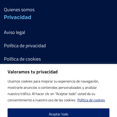
Quienes somos
Privacidad
Aviso legal
Política de privacidad
Política de cookies
Valoramos tu privacidad
Términos y condiciones
Usamos cookies para mejorar su experiencia de navegación,
Mi cuenta
mostrarle anuncios o contenidos personalizados y analizar
nuestro tráfico. Al hacer clic en “Aceptar todo” usted da su
Contacto
consentimiento a nuestro uso de las cookies.
Política de cookies
Aceptar todo