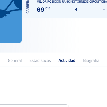
CARRERA
MEJOR POSICIÓN RANKING
TORNEOS CIRCUITO
BA
69
4
-
2025
General
Estadísticas
Actividad
Biografía
2024
Profesional desde
LV Trofeo Guillermo Bertrán in
Semifina
Memoriam CT Chamartín
250 Punt
Del 22 al 28 de septiembre, 2025
Open María de Villota RSTM
Octavo