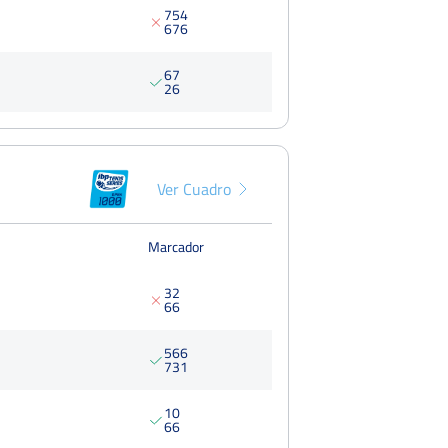
7
5
4
6
7
6
6
7
2
6
Ver Cuadro
Marcador
3
2
6
6
5
6
6
7
3
1
1
0
6
6