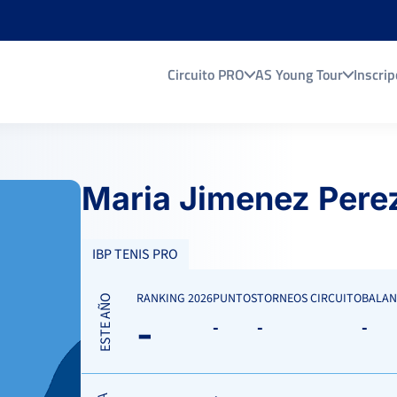
Circuito PRO
AS Young Tour
Inscrip
Maria Jimenez Pere
IBP TENIS PRO
RANKING 2026
PUNTOS
TORNEOS CIRCUITO
BALAN
ESTE AÑO
-
-
-
-