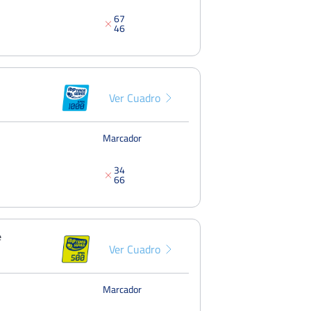
6
7
4
6
Ver Cuadro
Marcador
3
4
6
6
e
Ver Cuadro
Marcador