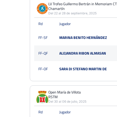
PERDIDOS
PARTIDOS
GANADOS
LV Trofeo Guillermo Bertrán in Memoriam CT
5
Chamartín
10
5
Del 22 al 28 de septiembre, 2025
PERDIDOS
SETS
GANADOS
Rd
Jugador
12
23
11
PERDIDOS
JUEGOS
GANADOS
FF-SF
MARINA BENITO HERNÁNDEZ
104
215
111
FF-QF
ALEJANDRA RIBON ALMASAN
FF-OF
SARA DI STEFANO MARTIN DE
Open María de Villota
RSTM
Del 30 al 06 de julio, 2025
Rd
Jugador