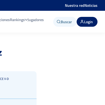
Nuestra red
Noticias
ciones
Rankings
Jugadores
Buscar
Login
z
CE V-D