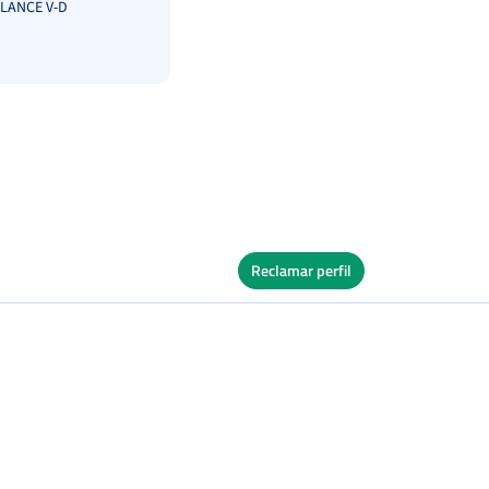
LANCE V-D
Reclamar perfil
les
Ver Cuadro
Tierra
os
Ver Cuadro
s
Tierra