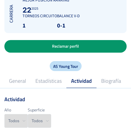
MEJOR POSICIÓN RANKING
CARRERA
22
2025
TORNEOS CIRCUITO
BALANCE V-D
1
0-1
Reclamar perfil
AS Young Tour
General
Estadísticas
Actividad
Biografía
Actividad
13
Edad
Año
Año
Superficie
Superficie
REAL SOCIEDAD CLUB DE CAMPO DE MURCIA
Club
8128
Posición RFET
*