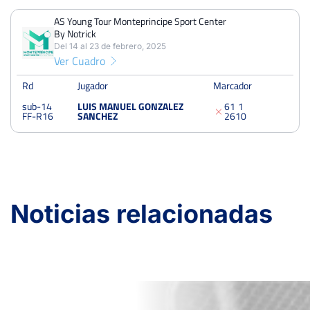
AS Young Tour Monteprincipe Sport Center
PERDIDOS
PARTIDOS
GANADOS
236
Posición territorial
*
By Notrick
1
1
0
Del 14 al 23 de febrero, 2025
Ver Cuadro
FEDERACION DE TENIS DE LA REGION DE
PERDIDOS
SETS
GANADOS
Federación
*
MURCIA
2
3
1
Rd
Jugador
Marcador
sub-14
LUIS MANUEL GONZALEZ
6
1
1
PERDIDOS
JUEGOS
GANADOS
FF-R16
SANCHEZ
2
6
10
35
Puntos RFET
*
18
26
8
AS Young Tour Monteprincipe Sport Center By Notrick
Noticias relacionadas
Del 14 al 23 de febrero, 2025
sub-14
Dieciseisavos
Tierra