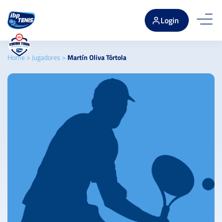
Login
Home
>
Jugadores
>
Martín Oliva Tórtola