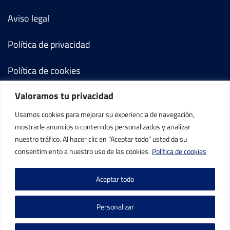
Aviso legal
Política de privacidad
Política de cookies
Valoramos tu privacidad
Términos y condiciones
Usamos cookies para mejorar su experiencia de navegación,
Mi cuenta
mostrarle anuncios o contenidos personalizados y analizar
nuestro tráfico. Al hacer clic en “Aceptar todo” usted da su
Contacto
consentimiento a nuestro uso de las cookies.
Política de cookies
Aceptar todo
Personalizar
©IBP Tenis 2026, todos los derechos reservados.