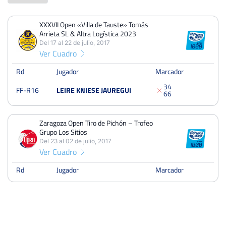
XXXVII Open «Villa de Tauste» Tomás
PERDIDOS
PARTIDOS
GANADOS
Arrieta SL & Altra Logística 2023
2
2
0
Del 17 al 22 de julio, 2017
Ver Cuadro
PERDIDOS
SETS
GANADOS
4
4
0
Rd
Jugador
Marcador
3
4
FF-R16
LEIRE KNIESE JAUREGUI
PERDIDOS
JUEGOS
GANADOS
6
6
24
35
11
Zaragoza Open Tiro de Pichón – Trofeo
Grupo Los Sitios
Del 23 al 02 de julio, 2017
XXXVII Open «Villa de Tauste» Tomás Arrieta SL & Altra
Ver Cuadro
Logística 2023
Del 17 al 22 de julio, 2017
Rd
Jugador
Marcador
Dieciseisavos
Dura
Zaragoza Open Tiro de Pichón – Trofeo Grupo Los Sitios
Del 23 al 02 de julio, 2017