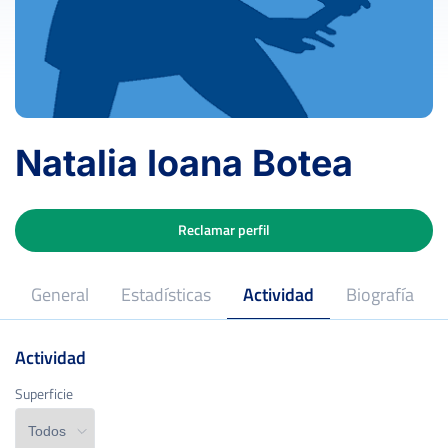
Natalia Ioana Botea
Reclamar perfil
General
Estadísticas
Actividad
Biografía
Actividad
CLUB DE TENIS GTENNIS MAS CAMARENA
Club
Superficie
Superficie
2025
Posición RFET
*