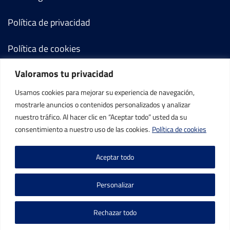
Política de privacidad
Política de cookies
Valoramos tu privacidad
Términos y condiciones
Usamos cookies para mejorar su experiencia de navegación,
Mi cuenta
mostrarle anuncios o contenidos personalizados y analizar
nuestro tráfico. Al hacer clic en “Aceptar todo” usted da su
Contacto
consentimiento a nuestro uso de las cookies.
Política de cookies
Aceptar todo
Personalizar
©IBP Tenis 2026, todos los derechos reservados.
Rechazar todo