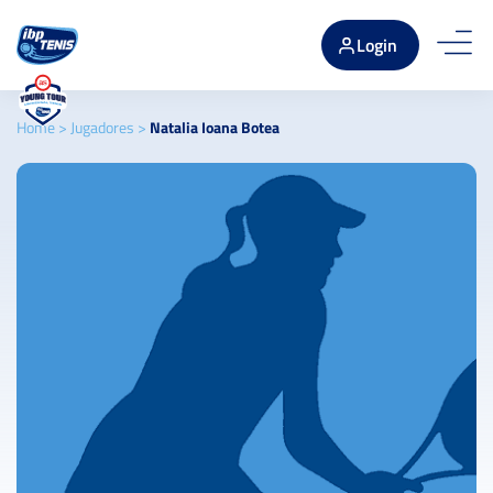
Login
Home
>
Jugadores
>
Natalia Ioana Botea