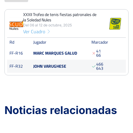
XXXII Trofeo de tenis fiestas patronales de
PERDIDOS
PARTIDOS
GANADOS
la Soledad Nules
1
2
1
Del 06 al 12 de octubre, 2025
Ver Cuadro
PERDIDOS
SETS
GANADOS
3
5
2
Rd
Jugador
Marcador
4
1
FF-R16
MARC MARQUES GALUD
PERDIDOS
JUEGOS
GANADOS
6
6
25
46
21
4
6
6
FF-R32
JOHN VARUGHESE
6
4
3
XXXII Trofeo de tenis fiestas patronales de la Soledad Nules
Del 06 al 12 de octubre, 2025
Dieciseisavos
Tierra
Noticias relacionadas