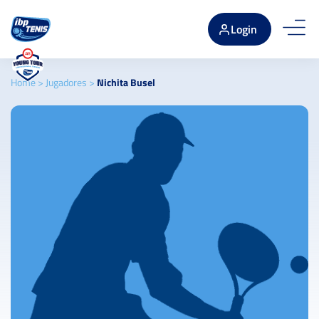
Login
Home
>
Jugadores
>
Nichita Busel