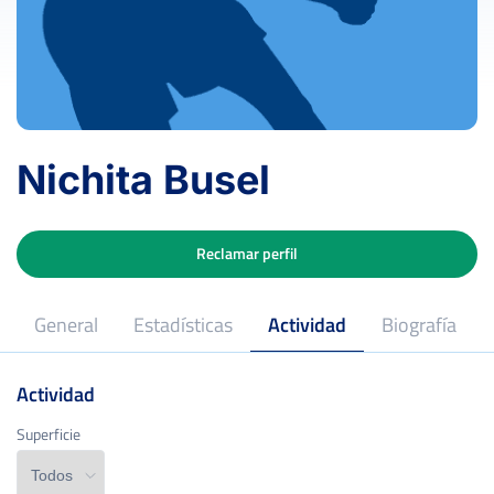
Nichita Busel
Reclamar perfil
General
Estadísticas
Actividad
Biografía
Actividad
Superficie
Superficie