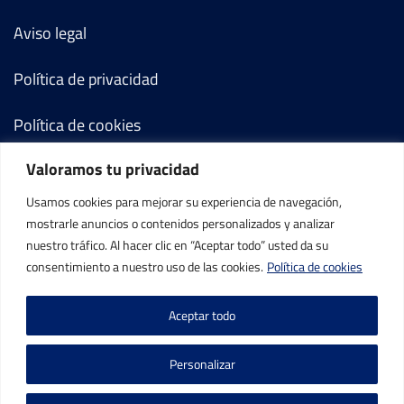
Aviso legal
Política de privacidad
Política de cookies
Valoramos tu privacidad
Términos y condiciones
Usamos cookies para mejorar su experiencia de navegación,
Mi cuenta
mostrarle anuncios o contenidos personalizados y analizar
nuestro tráfico. Al hacer clic en “Aceptar todo” usted da su
Contacto
consentimiento a nuestro uso de las cookies.
Política de cookies
Aceptar todo
Personalizar
©IBP Tenis 2026, todos los derechos reservados.