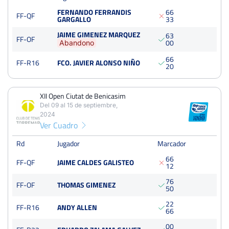
FERNANDO FERRANDIS
6
6
FF-QF
GARGALLO
3
3
JAIME GIMENEZ MARQUEZ
6
3
FF-OF
0
0
Abandono
6
6
FF-R16
FCO. JAVIER ALONSO NIÑO
2
0
XII Open Ciutat de Benicasim
Del 09 al 15 de septiembre,
2024
Ver Cuadro
Rd
Jugador
Marcador
6
6
FF-QF
JAIME CALDES GALISTEO
1
2
7
6
FF-OF
THOMAS GIMENEZ
5
0
2
2
FF-R16
ANDY ALLEN
6
6
0
0