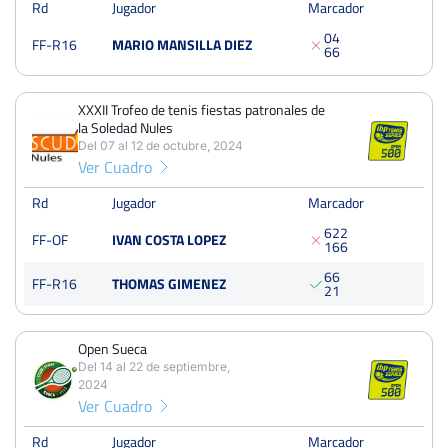
Rd
Jugador
Marcador
XXXII Trofeo de tenis fiestas patronales de la Soledad Nules
0
4
FF-R16
MARIO MANSILLA DIEZ
Del 07 al 12 de octubre, 2024
6
6
Octavos
Tierra
XXXII Trofeo de tenis fiestas patronales de
la Soledad Nules
Open Sueca
Del 07 al 12 de octubre, 2024
Del 14 al 22 de septiembre, 2024
Ver Cuadro
Final
Tierra
Rd
Jugador
Marcador
250 Puntos
6
2
2
FF-OF
IVAN COSTA LOPEZ
1
6
6
XII Open Ciutat de Benicasim
6
6
Del 09 al 15 de septiembre, 2024
FF-R16
THOMAS GIMENEZ
2
1
Cuartos
Tierra
125 Puntos
Open Sueca
Del 14 al 22 de septiembre,
2024
Ver Cuadro
Rd
Jugador
Marcador