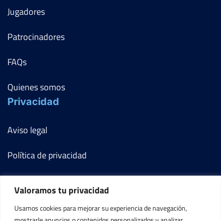
Jugadores
Patrocinadores
FAQs
Quienes somos
Privacidad
Aviso legal
Política de privacidad
Política de cookies
Valoramos tu privacidad
Términos y condiciones
Usamos cookies para mejorar su experiencia de navegación,
mostrarle anuncios o contenidos personalizados y analizar