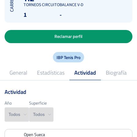
CARRERA
TORNEOS CIRCUITO
BALANCE V-D
1
-
Reclamar perfil
IBP Tenis Pro
General
Estadísticas
Actividad
Biografía
Actividad
2024
Profesional desde
Año
Año
Superficie
Superficie
Open Sueca
PERDIDOS
PARTIDOS
GANADOS