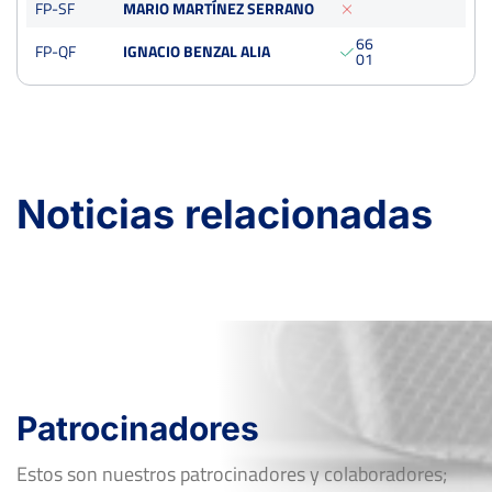
FP-SF
MARIO MARTÍNEZ SERRANO
Dieciseisavos
Tierra
6
6
FP-QF
IGNACIO BENZAL ALIA
0
1
Noticias relacionadas
Patrocinadores
Estos son nuestros patrocinadores y colaboradores;