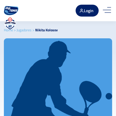
Login
Home
>
Jugadores
>
Nikita Kolosov