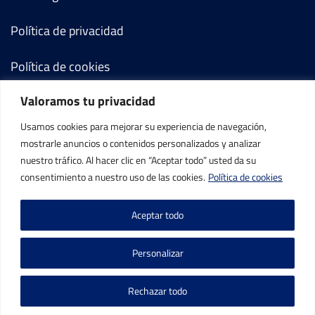
Política de privacidad
Política de cookies
Valoramos tu privacidad
Términos y condiciones
Usamos cookies para mejorar su experiencia de navegación,
Mi cuenta
mostrarle anuncios o contenidos personalizados y analizar
nuestro tráfico. Al hacer clic en “Aceptar todo” usted da su
Contacto
consentimiento a nuestro uso de las cookies.
Política de cookies
Aceptar todo
Personalizar
©IBP Tenis 2026, todos los derechos reservados.
Rechazar todo