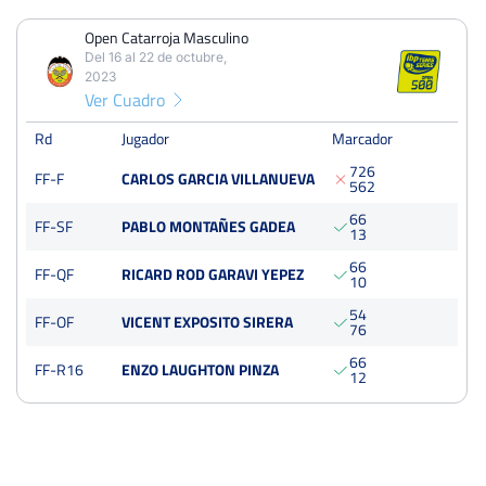
Open Catarroja Masculino
PERDIDOS
PARTIDOS
GANADOS
Del 16 al 22 de octubre,
1
5
4
2023
Ver Cuadro
PERDIDOS
SETS
GANADOS
2
11
9
Rd
Jugador
Marcador
7
2
6
FF-F
CARLOS GARCIA VILLANUEVA
PERDIDOS
JUEGOS
GANADOS
5
6
2
32
94
62
6
6
FF-SF
PABLO MONTAÑES GADEA
1
3
6
6
FF-QF
RICARD ROD GARAVI YEPEZ
1
0
Open Catarroja Masculino
5
4
FF-OF
VICENT EXPOSITO SIRERA
7
6
Del 16 al 22 de octubre, 2023
Final
6
6
FF-R16
ENZO LAUGHTON PINZA
Dura
1
2
250 Puntos