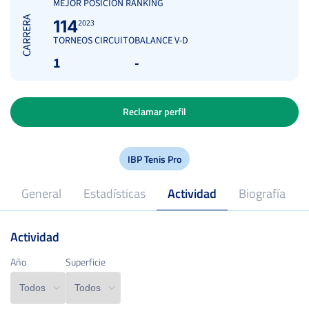
MEJOR POSICIÓN RANKING
CARRERA
114
2023
TORNEOS CIRCUITO
BALANCE V-D
1
-
Reclamar perfil
IBP Tenis Pro
General
Estadísticas
Actividad
Biografía
Actividad
2023
Profesional desde
Año
Año
Superficie
Superficie