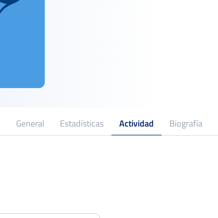
General
Estadísticas
Actividad
Biografía
Memorial Pepe Monserrrat
Dieciseisa
Del 01 al 07 de abril, 2024
Ferrer cup club tenis Jávea
Dieciseisa
Del 29 al 04 de mayo, 2024