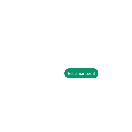
Reclamar perfil
Ver Cuadro
vos
Tierra
Ver Cuadro
vos
Tierra