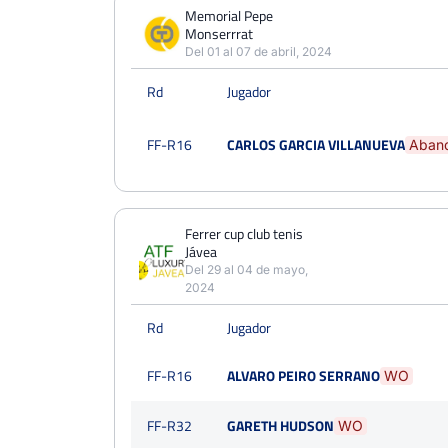
PERDIDOS
PARTIDOS
GANADOS
Memorial Pepe
2
Monserrrat
3
1
Del 01 al 07 de abril, 2024
PERDIDOS
SETS
GANADOS
Rd
Jugador
2
3
1
PERDIDOS
JUEGOS
GANADOS
FF-R16
CARLOS GARCIA VILLANUEVA
Aban
15
25
10
Ferrer cup club tenis
Jávea
Del 29 al 04 de mayo,
2024
Rd
Jugador
FF-R16
ALVARO PEIRO SERRANO
WO
FF-R32
GARETH HUDSON
WO