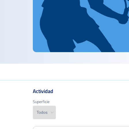
Actividad
Superficie
Superficie