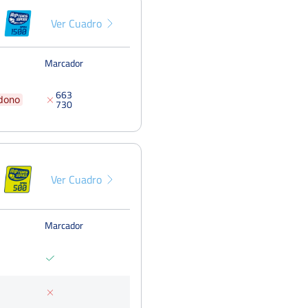
Ver Cuadro
Marcador
6
6
3
dono
7
3
0
Ver Cuadro
Marcador