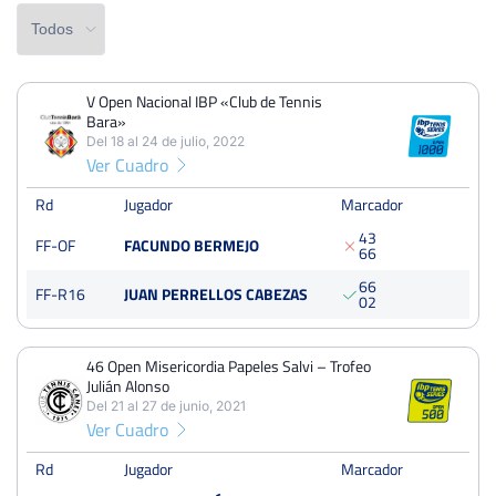
V Open Nacional IBP «Club de Tennis
PERDIDOS
PARTIDOS
GANADOS
Bara»
2
6
4
Del 18 al 24 de julio, 2022
Ver Cuadro
PERDIDOS
SETS
GANADOS
5
13
8
Rd
Jugador
Marcador
4
3
FF-OF
FACUNDO BERMEJO
PERDIDOS
JUEGOS
GANADOS
6
6
48
115
67
6
6
FF-R16
JUAN PERRELLOS CABEZAS
0
2
46 Open Misericordia Papeles Salvi – Trofeo
V Open Nacional IBP «Club de Tennis Bara»
Julián Alonso
Del 18 al 24 de julio, 2022
Del 21 al 27 de junio, 2021
Ver Cuadro
Octavos
Dura
Rd
Jugador
Marcador