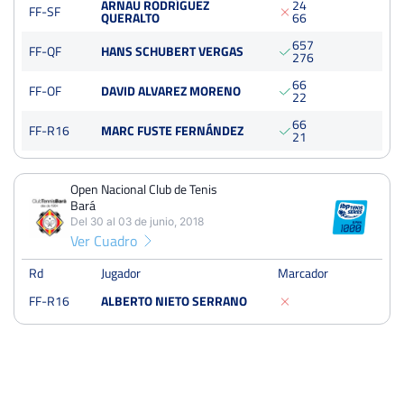
ARNAU RODRÍGUEZ
2
4
46 Open Misericordia Papeles Salvi – Trofeo Julián Alonso
FF-SF
QUERALTO
6
6
Del 21 al 27 de junio, 2021
6
5
7
Semifinales
FF-QF
HANS SCHUBERT VERGAS
2
7
6
Tierra
6
6
FF-OF
DAVID ALVAREZ MORENO
2
2
Open Nacional Club de Tenis Bará
6
6
FF-R16
MARC FUSTE FERNÁNDEZ
Del 30 al 03 de junio, 2018
2
1
Dieciseisavos
Dura
Open Nacional Club de Tenis
Bará
Del 30 al 03 de junio, 2018
Ver Cuadro
Rd
Jugador
Marcador
FF-R16
ALBERTO NIETO SERRANO