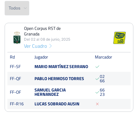
Open Corpus RST de
PERDIDOS
PARTIDOS
GANADOS
Granada
1
4
3
Del 02 al 08 de junio, 2025
Ver Cuadro
PERDIDOS
SETS
GANADOS
0
4
4
Rd
Jugador
Marcador
FF-SF
MARIO MARTÍNEZ SERRANO
PERDIDOS
JUEGOS
GANADOS
0
2
7
31
24
FF-QF
PABLO HERMOSO TORRES
6
6
SAMUEL GARCIA
6
6
FF-OF
HERNANDEZ
2
3
FF-R16
LUCAS SOBRADO AUSIN
Open Corpus RST de Granada
Del 02 al 08 de junio, 2025
Semifinales
Dura