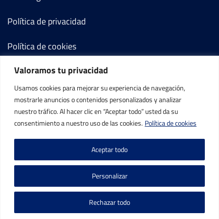
Política de privacidad
Política de cookies
Valoramos tu privacidad
Términos y condiciones
Usamos cookies para mejorar su experiencia de navegación,
Mi cuenta
mostrarle anuncios o contenidos personalizados y analizar
nuestro tráfico. Al hacer clic en “Aceptar todo” usted da su
Contacto
consentimiento a nuestro uso de las cookies.
Política de cookies
Aceptar todo
Personalizar
©IBP Tenis 2026, todos los derechos reservados.
Rechazar todo