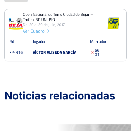
Open Nacional de Tenis Ciudad de Béjar –
PERDIDOS
PARTIDOS
GANADOS
Trofeo IBP UNIUSO
1
1
0
Del 20 al 30 de julio, 2017
Ver Cuadro
PERDIDOS
SETS
GANADOS
2
2
0
Rd
Jugador
Marcador
6
6
FP-R16
VÍCTOR ALISEDA GARCÍA
PERDIDOS
JUEGOS
GANADOS
0
1
12
13
1
Open Nacional de Tenis Ciudad de Béjar – Trofeo IBP
UNIUSO
Noticias relacionadas
Del 20 al 30 de julio, 2017
Dieciseisavos
Dura