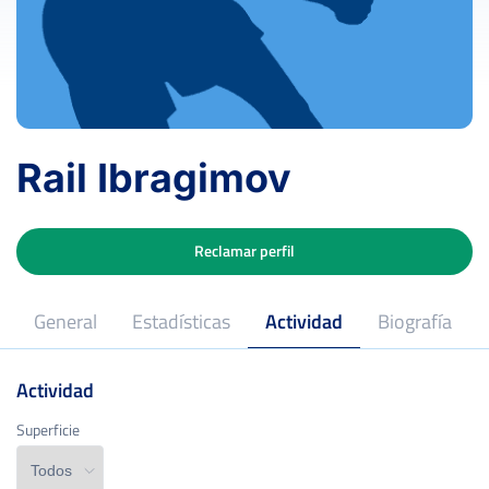
Rail Ibragimov
Reclamar perfil
General
Estadísticas
Actividad
Biografía
Actividad
Superficie
Superficie