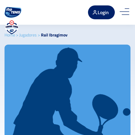
Login
Home
>
Jugadores
>
Rail Ibragimov