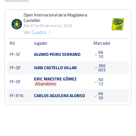
Open Internacional de la Magdalena
PERDIDOS
PARTIDOS
GANADOS
Castellón
1
4
3
Del 27 al 05 de marzo, 2023
Ver Cuadro
PERDIDOS
SETS
GANADOS
3
9
6
Rd
Jugador
Marcador
6
6
FF-SF
ALVARO PEIRO SERRANO
PERDIDOS
JUEGOS
GANADOS
1
0
29
66
37
3
6
6
FF-QF
IVAN CASTELLO VILLAR
6
0
3
ERIC MAESTRE GÓMEZ
5
0
FF-OF
7
2
Abandono
Open Internacional de la Magdalena Castellón
6
6
FF-R16
CARLOS AGUILERA ALONSO
Del 27 al 05 de marzo, 2023
3
0
Semifinales
Tierra