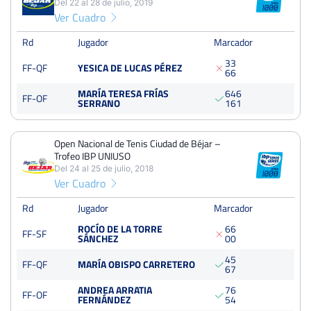
Del 22 al 28 de julio, 2019
125 Puntos
Ver Cuadro
Rd
Jugador
Marcador
3
3
FF-QF
YESICA DE LUCAS PÉREZ
6
6
MARÍA TERESA FRÍAS
6
4
6
FF-OF
SERRANO
1
6
1
Open Nacional de Tenis Ciudad de Béjar –
Trofeo IBP UNIUSO
Del 24 al 25 de julio, 2018
Ver Cuadro
Rd
Jugador
Marcador
ROCÍO DE LA TORRE
6
6
FF-SF
SÁNCHEZ
0
0
4
5
FF-QF
MARÍA OBISPO CARRETERO
6
7
ANDREA ARRATIA
7
6
FF-OF
FERNÁNDEZ
5
4