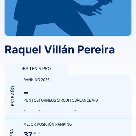
Raquel Villán Pereira
IBP TENIS PRO
RANKING 2026
-
ESTE AÑO
PUNTOS
TORNEOS CIRCUITO
BALANCE V-D
-
-
-
MEJOR POSICIÓN RANKING
37
2017