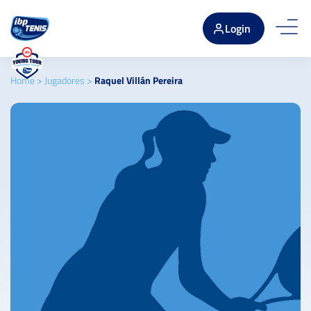
Login
Home
>
Jugadores
>
Raquel Villán Pereira