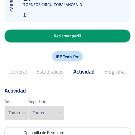
CARRERA
TORNEOS CIRCUITO
BALANCE V-D
1
-
Reclamar perfil
IBP Tenis Pro
General
Estadísticas
Actividad
Biografía
Actividad
2017
Profesional desde
Año
Año
Superficie
Superficie
Open Villa de Bembibre
PERDIDOS
PARTIDOS
GANADOS