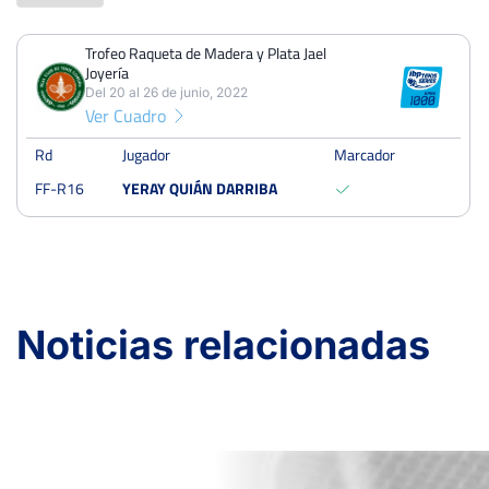
Trofeo Raqueta de Madera y Plata Jael
PERDIDOS
PARTIDOS
GANADOS
Joyería
0
1
1
Del 20 al 26 de junio, 2022
Ver Cuadro
PERDIDOS
SETS
GANADOS
0
0
0
Rd
Jugador
Marcador
FF-R16
YERAY QUIÁN DARRIBA
PERDIDOS
JUEGOS
GANADOS
0
0
0
Trofeo Raqueta de Madera y Plata Jael Joyería
Noticias relacionadas
Del 20 al 26 de junio, 2022
Dieciseisavos
Tierra