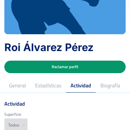
Roi Álvarez Pérez
Reclamar perfil
General
Estadísticas
Actividad
Biografía
Actividad
Superficie
Superficie