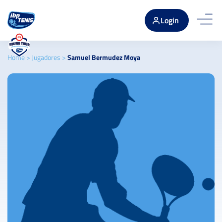
Login
Home
>
Jugadores
>
Samuel Bermudez Moya