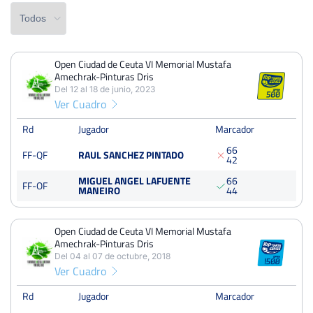
Open Ciudad de Ceuta VI Memorial Mustafa
PERDIDOS
PARTIDOS
GANADOS
Amechrak-Pinturas Dris
1
3
2
Del 12 al 18 de junio, 2023
Ver Cuadro
PERDIDOS
SETS
GANADOS
2
6
4
Rd
Jugador
Marcador
6
6
FF-QF
RAUL SANCHEZ PINTADO
PERDIDOS
JUEGOS
GANADOS
4
2
26
56
30
MIGUEL ANGEL LAFUENTE
6
6
FF-OF
MANEIRO
4
4
Open Ciudad de Ceuta VI Memorial Mustafa
Open Ciudad de Ceuta VI Memorial Mustafa Amechrak-
Amechrak-Pinturas Dris
Pinturas Dris
Del 04 al 07 de octubre, 2018
Del 12 al 18 de junio, 2023
Ver Cuadro
Cuartos
Dura
Rd
Jugador
Marcador