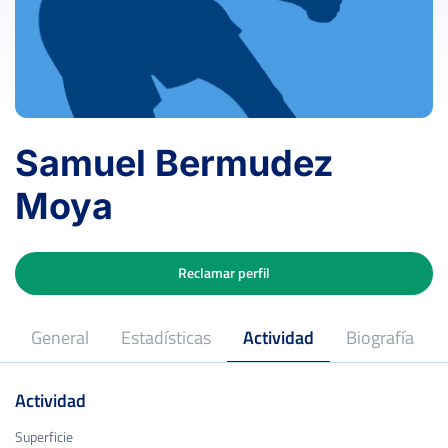
Samuel Bermudez
Moya
Reclamar perfil
General
Estadísticas
Actividad
Biografía
Actividad
Ceuta, CEUTA
Lugar de nacimiento
Superficie
Superficie