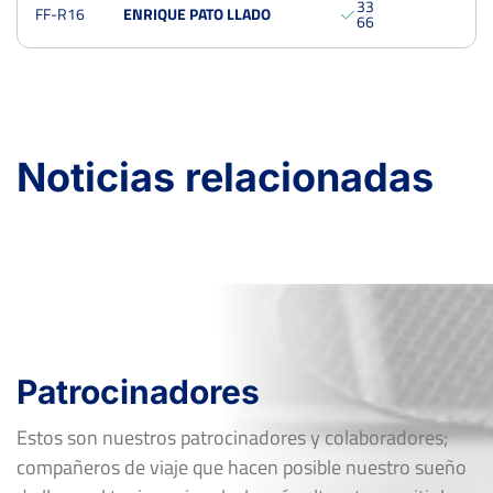
3
3
FF-R16
ENRIQUE PATO LLADO
Open Ciudad de Ceuta VI Memorial Mustafa Amechrak-
6
6
Pinturas Dris
Del 04 al 07 de octubre, 2018
Cuartos
Dura
185 Puntos
Noticias relacionadas
Patrocinadores
Estos son nuestros patrocinadores y colaboradores;
compañeros de viaje que hacen posible nuestro sueño