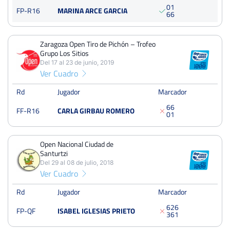
0
1
Open María de Villota RSTM
FP-R16
MARINA ARCE GARCIA
6
6
Del 01 al 07 de julio, 2019
Octavos
Tierra
Zaragoza Open Tiro de Pichón – Trofeo
Grupo Los Sitios
Del 17 al 23 de junio, 2019
Zaragoza Open Tiro de Pichón – Trofeo Grupo Los Sitios
Ver Cuadro
Del 17 al 23 de junio, 2019
Rd
Jugador
Marcador
Dieciseisavos
Tierra
batida
6
6
FF-R16
CARLA GIRBAU ROMERO
0
1
Open Nacional Ciudad de Santurtzi
Del 29 al 08 de julio, 2018
Open Nacional Ciudad de
Santurtzi
Cuartos
Dura
125 Puntos
Del 29 al 08 de julio, 2018
Ver Cuadro
XXXVI Open Villa de Tauste – Tomás Arrieta SL & Altra
Rd
Jugador
Marcador
Logística
6
2
6
Del 09 al 15 de julio, 2018
FP-QF
ISABEL IGLESIAS PRIETO
3
6
1
Dieciseisavos
Dura