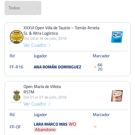
XXXVI Open Villa de Tauste – Tomás Arrieta
PERDIDOS
PARTIDOS
GANADOS
SL & Altra Logística
5
6
1
Del 08 al 14 de julio, 2019
Ver Cuadro
PERDIDOS
SETS
GANADOS
6
9
3
Rd
Jugador
Marcador
6
6
FF-R16
ANA ROMÁN DOMINGUEZ
PERDIDOS
JUEGOS
GANADOS
2
0
39
64
25
Open María de Villota
RSTM
Del 01 al 07 de julio, 2019
XXXVI Open Villa de Tauste – Tomás Arrieta SL & Altra
Ver Cuadro
Logística
Del 08 al 14 de julio, 2019
Rd
Jugador
Marcador
Dieciseisavos
DURA
LARA MARCO MAS
WO
FP-OF
Abandono