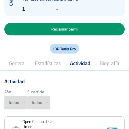
1
-
Reclamar perfil
IBP Tenis Pro
General
Estadísticas
Actividad
Biografía
Actividad
2018
Profesional desde
Año
Año
Superficie
Superficie
Open Casino de la
PERDIDOS
PARTIDOS
GANADOS
Union