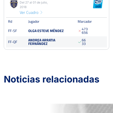
1
2
1
Del 27 al 01 de julio,
2018
PERDIDOS
SETS
GANADOS
Ver Cuadro
2
5
3
Rd
Jugador
Marcador
PERDIDOS
JUEGOS
GANADOS
4
7
3
FF-SF
OLGA ESTEVE MÉNDEZ
6
5
6
23
49
26
ANDREA ARRATIA
6
6
FF-QF
FERNÁNDEZ
3
3
Open Casino de la Union
Del 27 al 01 de julio, 2018
Semifinales
Dura
250 Puntos
Noticias relacionadas