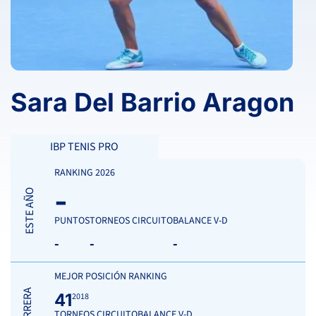
Sara Del Barrio Aragon
IBP TENIS PRO
RANKING 2026
-
ESTE AÑO
PUNTOS
TORNEOS CIRCUITO
BALANCE V-D
-
-
-
MEJOR POSICIÓN RANKING
CARRERA
41
2018
TORNEOS CIRCUITO
BALANCE V-D