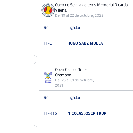
PERDIDOS
PARTIDOS
GANADOS
Open de Sevilla de tenis Memorial Ricardo
2
Villena
2
0
Del 19 al 22 de octubre, 2022
PERDIDOS
SETS
GANADOS
Rd
Jugador
4
5
1
PERDIDOS
JUEGOS
GANADOS
FF-OF
HUGO SANZ MUELA
29
46
17
Open Club de Tenis
Oromana
Del 25 al 31 de octubre,
2021
Rd
Jugador
FF-R16
NICOLAS JOSEPH KUPI