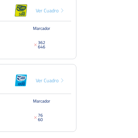
Del 25 al 31 de octubre, 2021
Ver Cuadro
Marcador
3
6
2
6
4
6
Ver Cuadro
Marcador
7
6
6
0