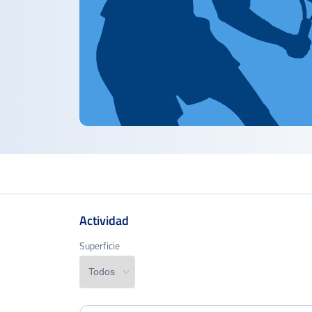
Actividad
Superficie
Superficie