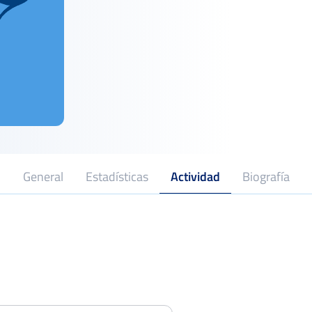
General
Estadísticas
Actividad
Biografía
Open de Sevilla de tenis Memorial
Ricardo Villena
Octavo
Del 19 al 22 de octubre, 2022
Open Club de Tenis Oromana
Dieciseisa