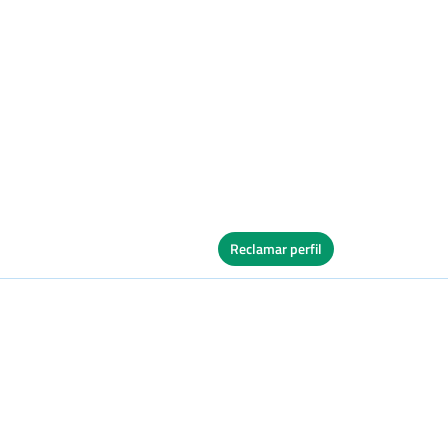
Reclamar perfil
Ver Cuadro
s
Tierra
Ver Cuadro
vos
Tierra