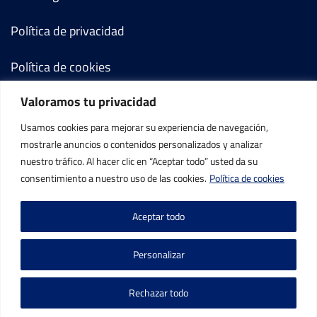
Política de privacidad
Política de cookies
Valoramos tu privacidad
Términos y condiciones
Usamos cookies para mejorar su experiencia de navegación,
Mi cuenta
mostrarle anuncios o contenidos personalizados y analizar
nuestro tráfico. Al hacer clic en “Aceptar todo” usted da su
Contacto
consentimiento a nuestro uso de las cookies.
Política de cookies
Aceptar todo
Personalizar
©IBP Tenis 2026, todos los derechos reservados.
Rechazar todo