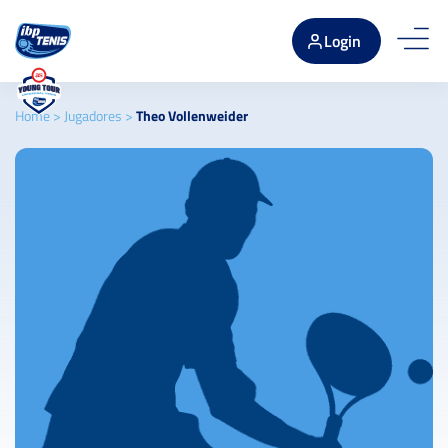
Login
Home
>
Jugadores
>
Theo Vollenweider