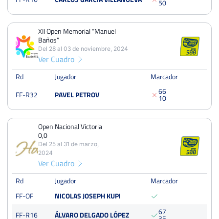
5
0
Open Nacional Victoria 0,0
Del 25 al 31 de marzo, 2024
XII Open Memorial “Manuel
Octavos
Baños”
Dura
Del 28 al 03 de noviembre, 2024
Ver Cuadro
Rd
Jugador
Marcador
6
6
FF-R32
PAVEL PETROV
1
0
Open Nacional Victoria
0,0
Del 25 al 31 de marzo,
2024
Ver Cuadro
Rd
Jugador
Marcador
FF-OF
NICOLAS JOSEPH KUPI
6
7
FF-R16
ÁLVARO DELGADO LÓPEZ
3
5