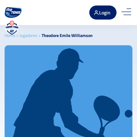
Login
Home
>
Jugadores
>
Theodore Emile Williamson