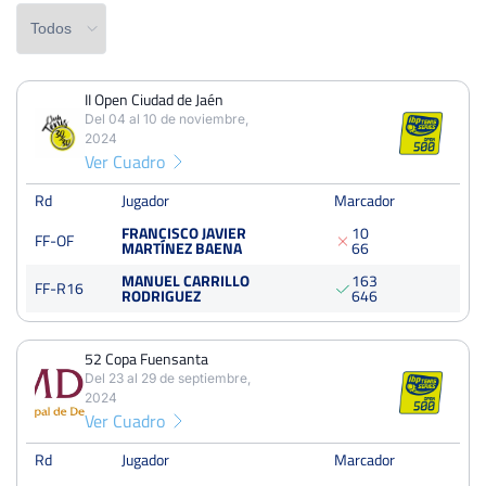
II Open Ciudad de Jaén
PERDIDOS
PARTIDOS
GANADOS
Del 04 al 10 de noviembre,
5
10
5
2024
Ver Cuadro
PERDIDOS
SETS
GANADOS
11
19
8
Rd
Jugador
Marcador
FRANCISCO JAVIER
1
0
FF-OF
PERDIDOS
JUEGOS
GANADOS
MARTÍNEZ BAENA
6
6
83
153
70
MANUEL CARRILLO
1
6
3
FF-R16
RODRIGUEZ
6
4
6
52 Copa Fuensanta
II Open Ciudad de Jaén
Del 23 al 29 de septiembre,
Del 04 al 10 de noviembre, 2024
2024
Ver Cuadro
Octavos
Dura
Rd
Jugador
Marcador