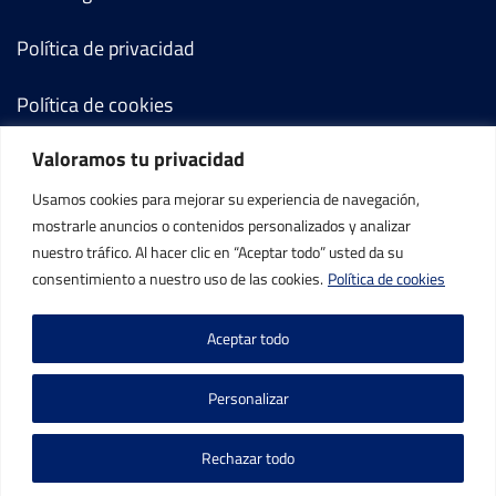
Política de privacidad
Política de cookies
Valoramos tu privacidad
Términos y condiciones
Usamos cookies para mejorar su experiencia de navegación,
Mi cuenta
mostrarle anuncios o contenidos personalizados y analizar
nuestro tráfico. Al hacer clic en “Aceptar todo” usted da su
Contacto
consentimiento a nuestro uso de las cookies.
Política de cookies
Aceptar todo
Personalizar
©IBP Tenis 2026, todos los derechos reservados.
Rechazar todo