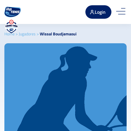
Login
Home
>
Jugadores
>
Wissal Boudjemaoui