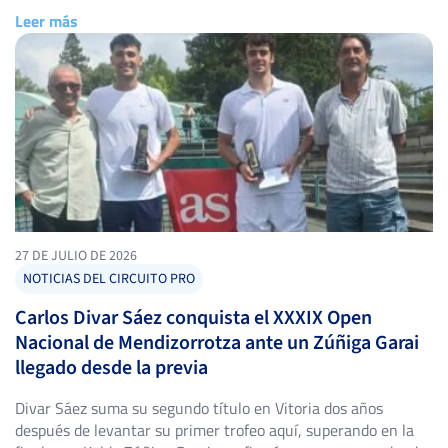
tenística entre el 24 de julio y el 1 de agosto. Las pistas del
Leer más
Casino Ferrolano Tenis Club acogieron, una semana más, dos
de las citas con más […]
27 DE JULIO DE 2026
NOTICIAS DEL CIRCUITO PRO
Carlos Divar Sáez conquista el XXXIX Open
Nacional de Mendizorrotza ante un Zúñiga Garai
llegado desde la previa
Divar Sáez suma su segundo título en Vitoria dos años
después de levantar su primer trofeo aquí, superando en la