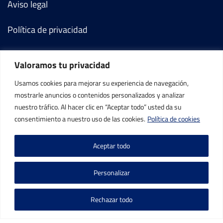
Aviso legal
Política de privacidad
Política de cookies
Valoramos tu privacidad
Términos y condiciones
Usamos cookies para mejorar su experiencia de navegación,
mostrarle anuncios o contenidos personalizados y analizar
Mi cuenta
nuestro tráfico. Al hacer clic en “Aceptar todo” usted da su
consentimiento a nuestro uso de las cookies.
Política de cookies
Contacto
Aceptar todo
Personalizar
Rechazar todo
©IBP Tenis 2026, todos los derechos reservados.