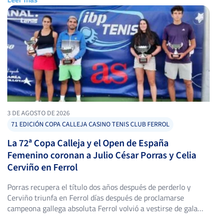
cuadros. Torneo Alces XLIV: título para Alejandro López
Escribano El Torneo Alces […]
3 DE AGOSTO DE 2026
71 EDICIÓN COPA CALLEJA CASINO TENIS CLUB FERROL
La 72ª Copa Calleja y el Open de España
Femenino coronan a Julio César Porras y Celia
Cerviño en Ferrol
Porras recupera el título dos años después de perderlo y
Cerviño triunfa en Ferrol días después de proclamarse
campeona gallega absoluta Ferrol volvió a vestirse de gala