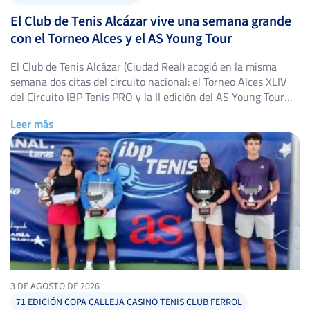
El Club de Tenis Alcázar vive una semana grande
con el Torneo Alces y el AS Young Tour
El Club de Tenis Alcázar (Ciudad Real) acogió en la misma
semana dos citas del circuito nacional: el Torneo Alces XLIV
del Circuito IBP Tenis PRO y la II edición del AS Young Tour
Club de Tenis Alcázar, con triunfos destacados en ambos
Leer más
cuadros. Torneo Alces XLIV: título para Alejandro López
Escribano El Torneo Alces […]
3 DE AGOSTO DE 2026
71 EDICIÓN COPA CALLEJA CASINO TENIS CLUB FERROL