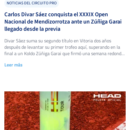
NOTICIAS DEL CIRCUITO PRO
Carlos Divar Sáez conquista el XXXIX Open
Nacional de Mendizorrotza ante un Zúñiga Garai
llegado desde la previa
Divar Sáez suma su segundo título en Vitoria dos años
después de levantar su primer trofeo aquí, superando en la
final a un Koldo Zúñiga Garai que firmó una semana redonda
desde la fase previa. El Club de Tenis Mendizorroza, en
Leer más
Vitoria-Gasteiz, acogió del 18 al 25 de julio una nueva edición
del XXXIX Open […]