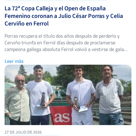
La 72ª Copa Calleja y el Open de España
Femenino coronan a Julio César Porras y Celia
Cerviño en Ferrol
Porras recupera el título dos años después de perderlo y
Cerviño triunfa en Ferrol días después de proclamarse
campeona gallega absoluta Ferrol volvió a vestirse de gala
tenística entre el 24 de julio y el 1 de agosto. Las pistas del
Leer más
Casino Ferrolano Tenis Club acogieron, una semana más, dos
de las citas con más […]
27 DE JULIO DE 2026