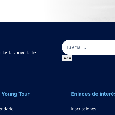
Email
(Obligatorio)
 todas las novedades
Enviar
 Young Tour
Enlaces de interé
endario
Inscripciones