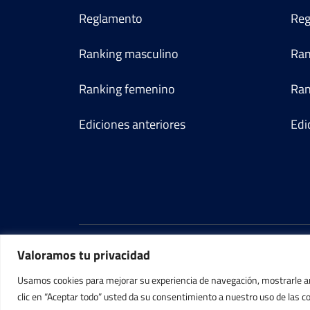
Reglamento
Reg
Ranking masculino
Ran
Ranking femenino
Ran
Ediciones anteriores
Edi
Valoramos tu privacidad
Usamos cookies para mejorar su experiencia de navegación, mostrarle anu
clic en “Aceptar todo” usted da su consentimiento a nuestro uso de las c