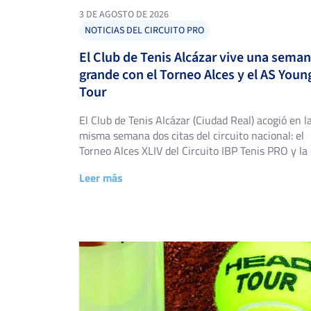
3 DE AGOSTO DE 2026
NOTICIAS DEL CIRCUITO PRO
El Club de Tenis Alcázar vive una sema
grande con el Torneo Alces y el AS Youn
Tour
El Club de Tenis Alcázar (Ciudad Real) acogió en l
misma semana dos citas del circuito nacional: el
Torneo Alces XLIV del Circuito IBP Tenis PRO y la 
edición del AS Young Tour Club de Tenis Alcázar, 
Leer más
triunfos destacados en ambos cuadros. Torneo Al
XLIV: título para Alejandro López Escribano El
Torneo Alces […]