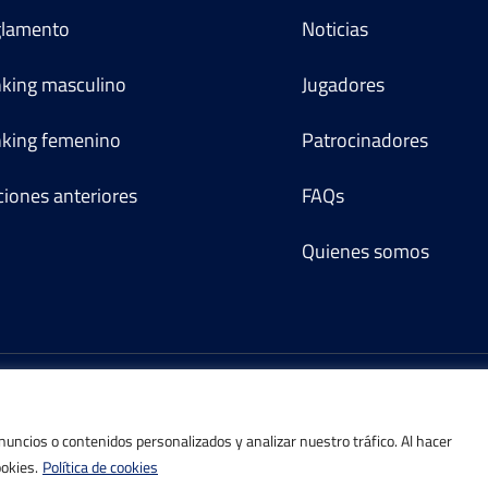
lamento
Noticias
king masculino
Jugadores
king femenino
Patrocinadores
ciones anteriores
FAQs
Quienes somos
©IBP Tenis 2026, todos los derechos reservados.
ncios o contenidos personalizados y analizar nuestro tráfico. Al hacer
ookies.
Política de cookies