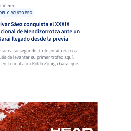
O DE 2026
DEL CIRCUITO PRO
ivar Sáez conquista el XXXIX
cional de Mendizorrotza ante un
arai llegado desde la previa
 suma su segundo título en Vitoria dos
és de levantar su primer trofeo aquí,
en la final a un Koldo Zúñiga Garai que
semana redonda desde la fase previa. El
nis Mendizorroza, en Vitoria-Gasteiz,
 18 al 25 de julio una nueva edición del
n […]