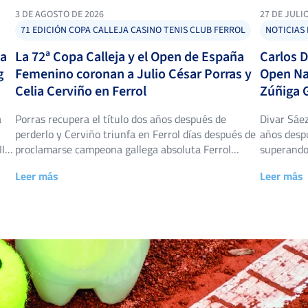
3 DE AGOSTO DE 2026
27 DE JULI
71 EDICIÓN COPA CALLEJA CASINO TENIS CLUB FERROL
NOTICIAS 
na
La 72ª Copa Calleja y el Open de España
Carlos D
g
Femenino coronan a Julio César Porras y
Open Na
Celia Cerviño en Ferrol
Zúñiga G
a
Porras recupera el título dos años después de
Divar Sáez
perderlo y Cerviño triunfa en Ferrol días después de
años despu
II
proclamarse campeona gallega absoluta Ferrol
superando 
con
volvió a vestirse de gala tenística entre el 24 de
firmó una 
Leer más
Leer más
ces
julio y el 1 de agosto. Las pistas del Casino Ferrolano
Club de Te
Tenis Club acogieron, una semana más, dos de las
acogió del
citas con más […]
XXXIX Ope