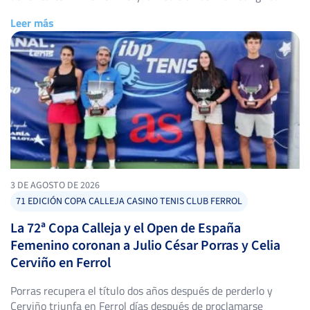
Club de Tenis Alcázar, con triunfos destacados en ambos
Leer más
cuadros. Torneo Alces XLIV: título para Alejandro López
Escribano El Torneo Alces […]
3 DE AGOSTO DE 2026
71 EDICIÓN COPA CALLEJA CASINO TENIS CLUB FERROL
La 72ª Copa Calleja y el Open de España
Femenino coronan a Julio César Porras y Celia
Cerviño en Ferrol
Porras recupera el título dos años después de perderlo y
Cerviño triunfa en Ferrol días después de proclamarse