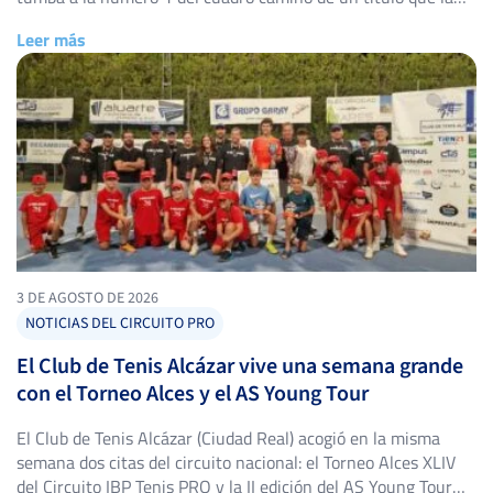
lanza 11 puestos en el ranking. El Club Sports Tennis & Pàdel
Leer más
Cunit volvió a vestirse de gala tenística del […]
3 DE AGOSTO DE 2026
NOTICIAS DEL CIRCUITO PRO
El Club de Tenis Alcázar vive una semana grande
con el Torneo Alces y el AS Young Tour
El Club de Tenis Alcázar (Ciudad Real) acogió en la misma
semana dos citas del circuito nacional: el Torneo Alces XLIV
del Circuito IBP Tenis PRO y la II edición del AS Young Tour