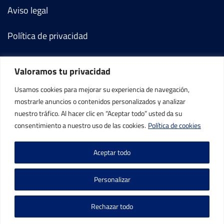
Aviso legal
Política de privacidad
Política de cookies
Valoramos tu privacidad
Términos y condiciones
Usamos cookies para mejorar su experiencia de navegación,
mostrarle anuncios o contenidos personalizados y analizar
Mi cuenta
nuestro tráfico. Al hacer clic en “Aceptar todo” usted da su
consentimiento a nuestro uso de las cookies.
Política de cookies
Contacto
Aceptar todo
Personalizar
Rechazar todo
©IBP Tenis 2026, todos los derechos reservados.