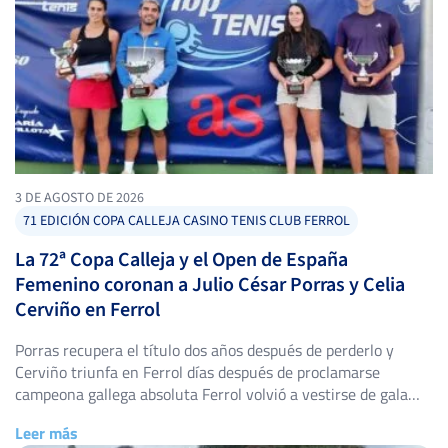
3 DE AGOSTO DE 2026
71 EDICIÓN COPA CALLEJA CASINO TENIS CLUB FERROL
La 72ª Copa Calleja y el Open de España
Femenino coronan a Julio César Porras y Celia
Cerviño en Ferrol
Porras recupera el título dos años después de perderlo y
Cerviño triunfa en Ferrol días después de proclamarse
campeona gallega absoluta Ferrol volvió a vestirse de gala
tenística entre el 24 de julio y el 1 de agosto. Las pistas del
Leer más
Casino Ferrolano Tenis Club acogieron, una semana más, dos