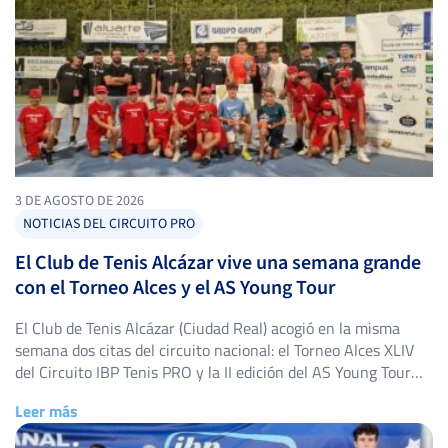
3 DE AGOSTO DE 2026
NOTICIAS DEL CIRCUITO PRO
El Club de Tenis Alcázar vive una semana grande
con el Torneo Alces y el AS Young Tour
El Club de Tenis Alcázar (Ciudad Real) acogió en la misma
semana dos citas del circuito nacional: el Torneo Alces XLIV
del Circuito IBP Tenis PRO y la II edición del AS Young Tour
Club de Tenis Alcázar, con triunfos destacados en ambos
Leer más
cuadros. Torneo Alces XLIV: título para Alejandro López
Escribano El Torneo Alces […]