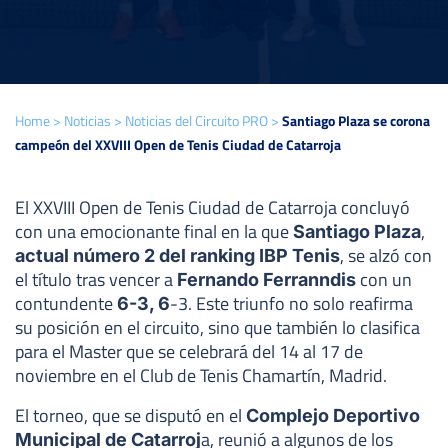
Home
>
Noticias
>
Noticias del Circuito PRO
>
Santiago Plaza se corona
campeón del XXVIII Open de Tenis Ciudad de Catarroja
El XXVIII Open de Tenis Ciudad de Catarroja concluyó
con una emocionante final en la que
,
Santiago Plaza
, se alzó con
actual número 2 del ranking IBP Tenis
el título tras vencer a
con un
Fernando Ferranndis
contundente
-3. Este triunfo no solo reafirma
6-3, 6
su posición en el circuito, sino que también lo clasifica
para el Master que se celebrará del 14 al 17 de
noviembre en el Club de Tenis Chamartín, Madrid.
El torneo, que se disputó en el
Complejo Deportivo
a, reunió a algunos de los
Municipal de Catarroj