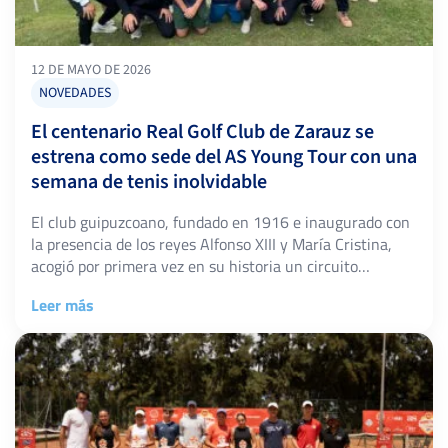
12 DE MAYO DE 2026
NOVEDADES
El centenario Real Golf Club de Zarauz se
estrena como sede del AS Young Tour con una
semana de tenis inolvidable
El club guipuzcoano, fundado en 1916 e inaugurado con
la presencia de los reyes Alfonso XIII y María Cristina,
acogió por primera vez en su historia un circuito
nacional juvenil de tenis. Zarauz (Gipuzkoa), 12 de mayo
Leer más
de 2026. Las pistas de tierra batida del Real Golf Club de
Zarauz vivieron la semana pasada una […]