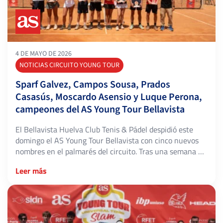
4 DE MAYO DE 2026
NOTICIAS CIRCUITO YOUNG TOUR
Sparf Galvez, Campos Sousa, Prados
Casasús, Moscardo Asensio y Luque Perona,
campeones del AS Young Tour Bellavista
El Bellavista Huelva Club Tenis & Pádel despidió este
domingo el AS Young Tour Bellavista con cinco nuevos
nombres en el palmarés del circuito. Tras una semana de
competición sobre tierra batida —del 27 de abril al 3 de
Leer más
mayo—, Nils Hugo Sparf Galvez, Alma Campos Sousa,
Diego Prados Casasús, Ruth Moscardo Asensio y Ana […]