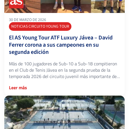
30 DE MARZO DE 2026
NOTICIAS CIRCUITO YOUNG TOUR
El AS Young Tour ATF Luxury Jávea – David
Ferrer corona a sus campeones en su
segunda edición
Más de 100 jugadores de Sub-10 a Sub-18 compitieron
en el Club de Tenis Jávea en la segunda prueba de la
temporada 2026 del circuito juvenil más importante de
España. Jávea (Alicante), 28 de marzo de 2026. El Club
Leer más
de Tenis Jávea vivió una semana de tenis juvenil de
primer nivel con la celebración del […]