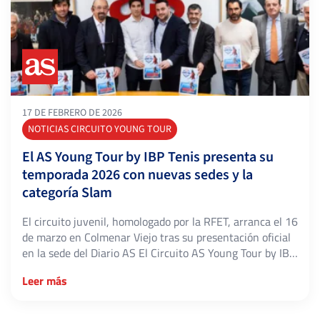
17 DE FEBRERO DE 2026
NOTICIAS CIRCUITO YOUNG TOUR
El AS Young Tour by IBP Tenis presenta su
temporada 2026 con nuevas sedes y la
categoría Slam
El circuito juvenil, homologado por la RFET, arranca el 16
de marzo en Colmenar Viejo tras su presentación oficial
en la sede del Diario AS El Circuito AS Young Tour by IBP
Tenis volverá a recorrer la geografía nacional en 2026
Leer más
consolidado como una de las grandes referencias del
tenis base en España. La nueva […]