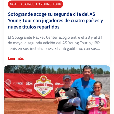
NOTICIAS CIRCUITO YOUNG TOUR
Sotogrande acoge su segunda cita del AS
Young Tour con jugadores de cuatro países y
nueve títulos repartidos
El Sotogrande Racket Center acogió entre el 28 y el 31
de mayo la segunda edición del AS Young Tour by IBP
Tenis en sus instalaciones. El club gaditano, con sus
cuatro pistas de superficie dura, volvió a demostrar que
Leer más
se ha convertido en una de las sedes más consolidadas
del calendario juvenil nacional, con […]