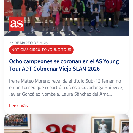
23 DE MARZO DE 2026
NOTICIAS CIRCUITO YOUNG TOUR
Ocho campeones se coronan en el AS Young
Tour ADT Colmenar Viejo SLAM 2026
Irene Mateo Moreno revalida el título Sub-12 femenino
en un torneo que repartió trofeos a Covadonga Ruipérez,
Javier González Nombela, Laura Sánchez del Ama,
Mauro Donoso, Sergio Martínez, María Serrano y Javier
Leer más
Usallán El AS Young Tour ADT Colmenar Viejo SLAM ha
cerrado su tercera edición con ocho nuevos campeones
que inauguran el palmarés de […]