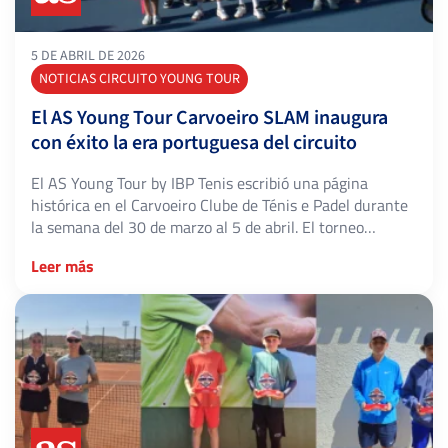
5 DE ABRIL DE 2026
NOTICIAS CIRCUITO YOUNG TOUR
El AS Young Tour Carvoeiro SLAM inaugura
con éxito la era portuguesa del circuito
El AS Young Tour by IBP Tenis escribió una página
histórica en el Carvoeiro Clube de Ténis e Padel durante
la semana del 30 de marzo al 5 de abril. El torneo
celebrado en el Algarve portugués supuso el primer
Leer más
evento del circuito en suelo luso y reunió a más de 100
jugadores llegados de […]