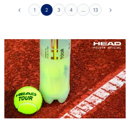
1
2
3
4
…
13