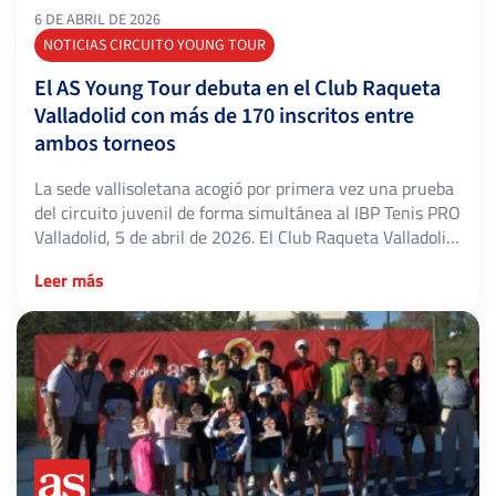
6 DE ABRIL DE 2026
NOTICIAS CIRCUITO YOUNG TOUR
El AS Young Tour debuta en el Club Raqueta
Valladolid con más de 170 inscritos entre
ambos torneos
La sede vallisoletana acogió por primera vez una prueba
del circuito juvenil de forma simultánea al IBP Tenis PRO
Valladolid, 5 de abril de 2026. El Club Raqueta Valladolid
sumó una nueva página a su historia al acoger por
Leer más
primera vez una prueba del AS Young Tour by IBP Tenis
de forma simultánea al I […]