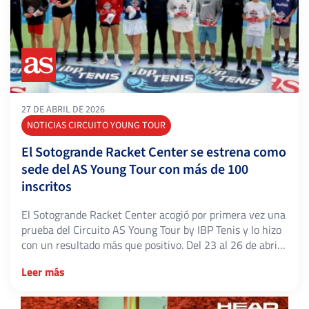
27 DE ABRIL DE 2026
NOTICIAS CIRCUITO YOUNG TOUR
El Sotogrande Racket Center se estrena como
sede del AS Young Tour con más de 100
inscritos
El Sotogrande Racket Center acogió por primera vez una
prueba del Circuito AS Young Tour by IBP Tenis y lo hizo
con un resultado más que positivo. Del 23 al 26 de abril,
más de 100 jugadores se dieron cita en la sede gaditana
Leer más
para disputar el AS Young Tour Sotogrande Racket
Center Territorial I, […]