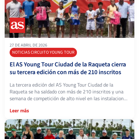
27 DE ABRIL DE 2026
NOTICIAS CIRCUITO YOUNG TOUR
El AS Young Tour Ciudad de la Raqueta cierra
su tercera edición con más de 210 inscritos
La tercera edición del AS Young Tour Ciudad de la
Raqueta se ha saldado con más de 210 inscritos y una
semana de competición de alto nivel en las instalaciones
de BamVolea Ciudad de la Raqueta en Madrid. Del 20 al
Leer más
26 de abril, jugadores de todo el país se dieron cita en las
categorías […]