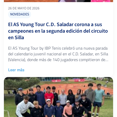
26 DE MAYO DE 2026
NOVEDADES
El AS Young Tour C.D. Saladar corona a sus
campeones en la segunda edición del circuito
en Silla
El AS Young Tour by IBP Tenis celebró una nueva parada
del calendario juvenil nacional en el C.D. Saladar, en Silla
(Valencia), donde más de 140 jugadores compitieron del
18 al 24 de mayo en las categorías Sub-12, Sub-14,
Leer más
Sub-16 y Sub-18, tanto en cuadro masculino como
femenino. Esta ha sido la segunda prueba del […]