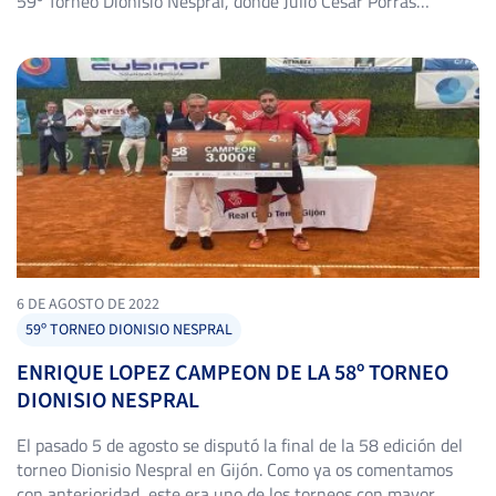
59º Torneo Dionisio Nespral, donde Julio César Porras
conquistó la victoria en un enfrentamiento lleno de talento y
emoción. Ambos contendientes mostraron desde el inicio una
actitud aguerrida y una gran destreza en […]
6 DE AGOSTO DE 2022
59º TORNEO DIONISIO NESPRAL
ENRIQUE LOPEZ CAMPEON DE LA 58º TORNEO
DIONISIO NESPRAL
El pasado 5 de agosto se disputó la final de la 58 edición del
torneo Dionisio Nespral en Gijón. Como ya os comentamos
con anterioridad, este era uno de los torneos con mayor