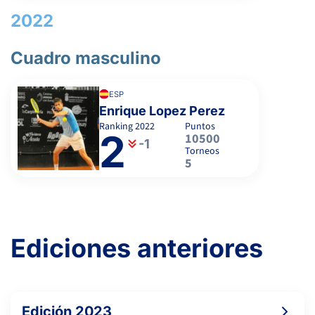
2022
Cuadro masculino
ESP
Enrique Lopez Perez
Ranking
2022
Puntos
2
10500
-1
Torneos
5
Ediciones anteriores
Edición 2023