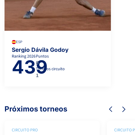
ESP
Sergio Dávila Godoy
Ranking
2026
Puntos
439
0
Torneos circuito
1
Próximos torneos
CIRCUITO PRO
CIRCUITO 