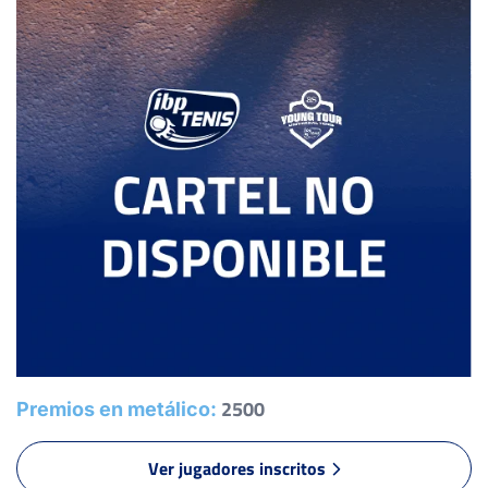
DE FRANCISCO-AGUIRREBENGOA
3
6
GONSALVES, J.
-
CEPEDA MARTINEZ, I.
HERMOSO TORRES, P.
-
6
6
RIOS PEREZ, E.
2500
Premios en metálico:
Ver jugadores inscritos
2
4
MORA MUÑOZ, V.