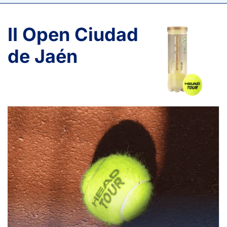
II Open Ciudad
de Jaén
PÉREZ NAVARRO, P.
-
RIBEIRO PEREIRA SCAGLIARINI,,
6
7
P.
3
6
BENAVIDES ALMENDROS, A.
6
7
DOMÍNGUEZ ALONSO, J.