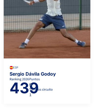
ESP
Sergio Dávila Godoy
Ranking
2026
Puntos
439
0
Torneos circuito
1