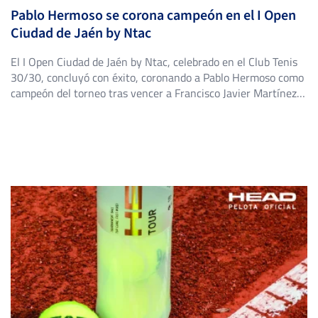
Pablo Hermoso se corona campeón en el I Open
Ciudad de Jaén by Ntac
El I Open Ciudad de Jaén by Ntac, celebrado en el Club Tenis
30/30, concluyó con éxito, coronando a Pablo Hermoso como
campeón del torneo tras vencer a Francisco Javier Martínez
Baena en una emocionante final con marcador de 7-5, 6-4.
Este torneo, último de la temporada regular del Circuito IBP
Tenis, sirvió de antesala […]