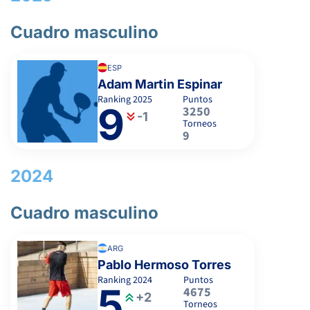
Cuadro masculino
5
6
4
ABDEL RAHMAN HASSAN, A.
ESP
2
2
CARRILLO RODRIGUEZ, M.
Adam Martin Espinar
Ranking
2025
Puntos
9
3250
-1
Torneos
6
6
MUÑOZ MOLINA, D.
9
-
2024
Cuadro masculino
REDONDO PEREIRA, S.
ARG
MARTIN ESPINAR, A.
Pablo Hermoso Torres
Ranking
2024
Puntos
5
4675
+2
Torneos
-