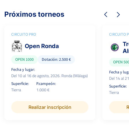
Próximos torneos
CIRCUITO PRO
CIRCUITO 
Tr
Open Ronda
Al
OPEN 1000
Dotación: 2.500 €
OPEN 50
Fecha y lugar:
Fecha y lug
Del 10 al 16 de agosto, 2026. Ronda (Málaga)
Del 14 al 2
Superficie:
P.campeón:
Superficie:
Tierra
1.000 €
Tierra
Realizar inscripción
R