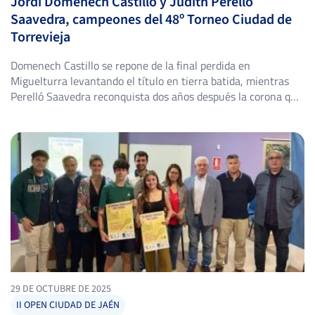
Jordi Domenech Castillo y Judith Perelló
Saavedra, campeones del 48º Torneo Ciudad de
Torrevieja
Domenech Castillo se repone de la final perdida en
Miguelturra levantando el título en tierra batida, mientras
Perelló Saavedra reconquista dos años después la corona que
ya fue suya en 2024. El Club de Tenis Torrevieja volvió a abrir
sus puertas del 25 de julio al 2 de agosto para acoger el 48º
Torneo Ciudad […]
29 DE OCTUBRE DE 2025
II OPEN CIUDAD DE JAÉN