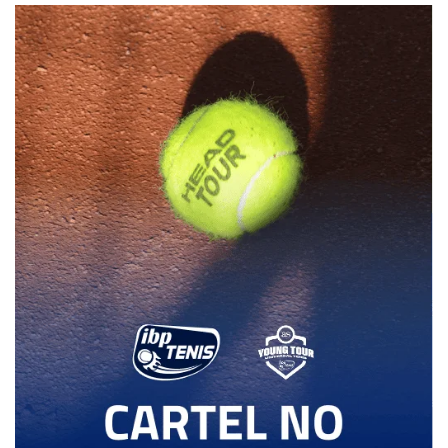
3
6
4
GIL VIDAL, R.
6
6
SENNHAUSER, C.
0
4
FLORENT YVON, A.
4
1
RIBEIRO PEREIRA SCAGLIARINI,, P.
6
6
GALINDO PLATAS, A.
3
4
ARCHILÉS TENA, P.
6
6
BENAGES RAMON, J.