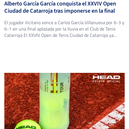
Alberto García García conquista el XXVIV Open
Ciudad de Catarroja tras imponerse en la final
El jugador ilicitano vence a Carlos García Villanueva por 6-3 y
6-1 en una final aplazada por la lluvia en el Club de Tenis
Catarroja El XXVIV Open de Tenis Ciudad de Catarroja ya
tiene nuevo campeón. El ilicitano Alberto García García,
primer cabeza de serie del torneo, se impuso en la final al
también […]