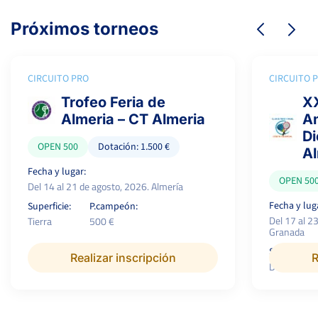
Próximos torneos
CIRCUITO PRO
CIRCUITO 
Trofeo Feria de
XX
Almeria – CT Almeria
Am
Di
OPEN 500
Dotación: 1.500 €
A
Fecha y lugar:
OPEN 50
Del 14 al 21 de agosto, 2026. Almería
Fecha y lug
Superficie:
P.campeón:
Del 17 al 2
Tierra
500 €
Granada
Superficie:
Realizar inscripción
R
Dura