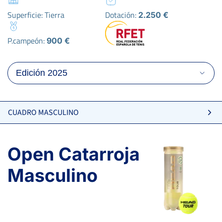
Superficie: Tierra
Dotación:
2.250 €
P.campeón:
900 €
CUADRO MASCULINO
Open Catarroja
Masculino
6
1
6
GARCÍA GARCÍA, A.