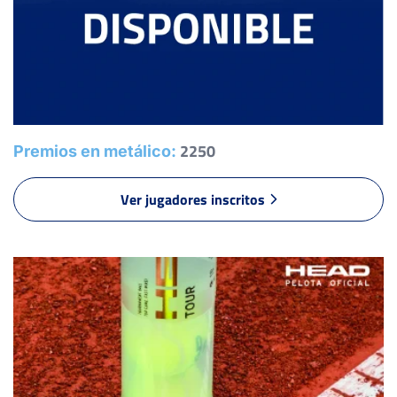
6
6
FERRANDIS GARGALLO, F.
4
2
MARTINEZ GARZÓN, C.
0
0
OLMOS PONS, A.
2250
Premios en metálico:
Ver jugadores inscritos
6
6
SORIANO RODRIOGUEZ, R.
1
1
VAREA TARAZON, P.
6
6
LUQUE SEGURA, M.
6
6
NAVARRO RUS, D.