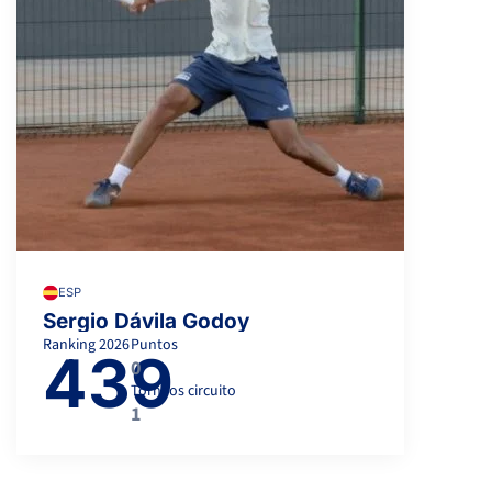
ESP
Sergio Dávila Godoy
Ranking
2026
Puntos
439
0
Torneos circuito
1