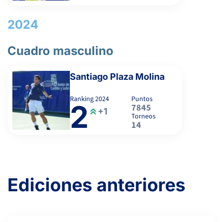
3
6
4
MATOSSIAN, J.
2024
Cuadro masculino
6
2
6
ALCARAZ GALBIS, V.
Santiago Plaza Molina
0
0
PENA UBEDA, D.
Ranking
2024
Puntos
2
7845
+1
Torneos
6
6
MARQUES GALUD, M.
14
2
3
GUPTA, A.
Ediciones anteriores
6
6
FELGUERA MIRA, I.
2
1
FORTEA MORAGA, P.