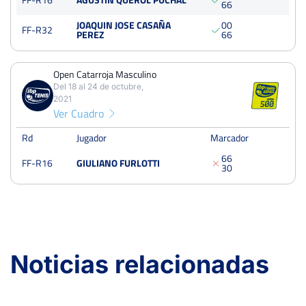
6
6
JOAQUIN JOSE CASAÑA
0
0
FF-R32
PEREZ
6
6
Open Catarroja Masculino
Del 18 al 24 de octubre,
2021
Ver Cuadro
Rd
Jugador
Marcador
6
6
FF-R16
GIULIANO FURLOTTI
3
0
Noticias relacionadas