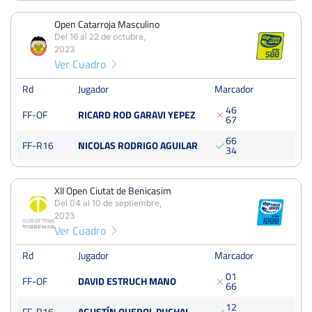
Octavos
Dura
Open Catarroja Masculino
Del 16 al 22 de octubre,
2023
Open Catarroja Masculino
Ver Cuadro
Del 16 al 22 de octubre, 2023
Rd
Jugador
Marcador
Octavos
Dura
4
6
FF-OF
RICARD ROD GARAVI YEPEZ
6
7
XII Open Ciutat de Benicasim
6
6
FF-R16
NICOLAS RODRIGO AGUILAR
3
4
Del 04 al 10 de septiembre, 2023
Octavos
Tierra
XII Open Ciutat de Benicasim
Del 04 al 10 de septiembre,
2023
Open Catarroja Masculino
Ver Cuadro
Del 18 al 24 de octubre, 2021
Octavos
Rd
Jugador
Marcador
Dura
0
1
FF-OF
DAVID ESTRUCH MANO
6
6
1
2
FF-R16
AGUSTÍN QUEROL PUCHAL