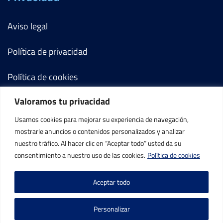
Aviso legal
Política de privacidad
Política de cookies
Valoramos tu privacidad
Términos y condiciones
Usamos cookies para mejorar su experiencia de navegación,
Mi cuenta
mostrarle anuncios o contenidos personalizados y analizar
nuestro tráfico. Al hacer clic en “Aceptar todo” usted da su
Contacto
consentimiento a nuestro uso de las cookies.
Política de cookies
Aceptar todo
Personalizar