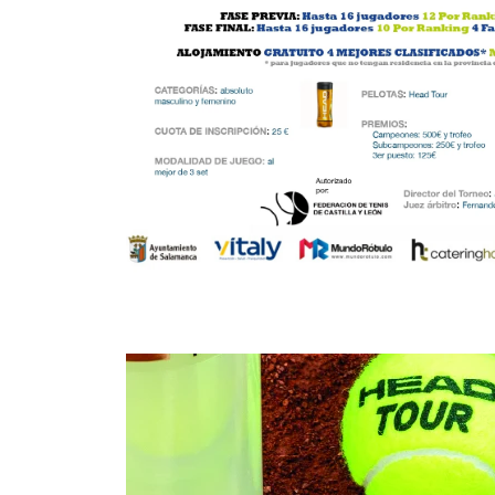
-
4
1
GONZALEZ CABAÑA, H.
VEGAL RODRÍGUEZ, A.
6
6
GARCIA MONDELO, C.
ROJAS HERNANDEZ, N.
3
1
VEGA GONZALEZ, R.
-
1
1
ANDRES VIZAN, V.
-
6
6
RAMOS CABRERA, M.
BENITO PANIAGUA, C.
DOMINGUEZ DE LA ROSA,
2
2
O.
CAMPOS MUÑOZ, C.
6
6
SANCHEZ CORIA, P.