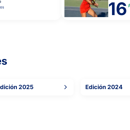
5
16
os
6
6
GONZALEZ VILAR, R.
es
3
3
SAN JOSE PRIETO, L.
dición 2025
Edición 2024