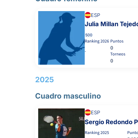
EGIDO PEÑA, B.
ESP
Julia Millan Tejed
-
500
Ranking
2026
Puntos
-
0
-
Torneos
0
ECHAIDE GONZALEZ, N.
2025
BRIME LOPEZ, A.
Cuadro masculino
-
ESP
Sergio Redondo P
-
Ranking
2025
Punt