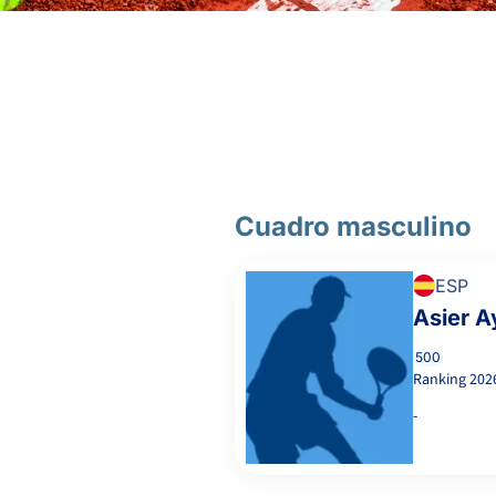
6
6
CAMPOS MUÑOZ, C.
DÁVILA GODOY,
6
6
S.
0
2
EGIDO IGLESIAS, C.
Cuadro masculino
ESP
4
1
ANNE ENDLER, L.
Asier A
500
SANCHEZ-MARIN
6
6
Ranking
202
GARCIA, N.
-