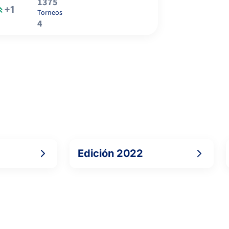
1375
+1
Torneos
0
0
TORRES MILIAN, D.
4
6
6
GONZALEZ VILAR, R.
Edición 2022