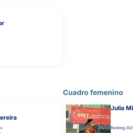
or
4
3
EGIDO PEÑA, B.
ECHAIDE GONZALEZ,
6
6
N.
Cuadro femenino
5
1
BRIME LOPEZ, A.
Julia Mi
ereira
7
6
TORRES MILIAN, D.
os
Ranking
202