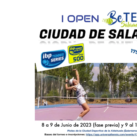
-
-
-
-
SUAREZ ALONSO, M.
-
-
-
-
-
0
3
LASHERA TEJADO, V.
TORRES MILAN,
6
2
R.
6
6
PASCUA CANELO, P.
3
0
SANTAOLALLA RISTIC, M.
RET
VILLACORTA ALONSO,
6
6
R.
PASCOTA MARIUS, A.
3
4
BLANCO GOYTIA, D.
-
GARCÍA FERNÁNDEZ,
6
6
M.