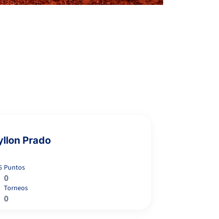
yllon Prado
6
Puntos
0
Torneos
SANCHEZ-MARIN
0
6
6
GARCIA, N.