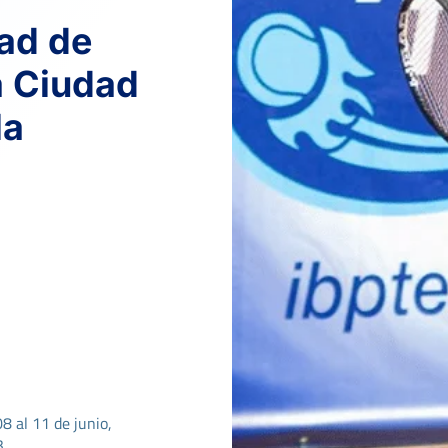
ad de
 Ciudad
la
08 al 11 de junio,
3