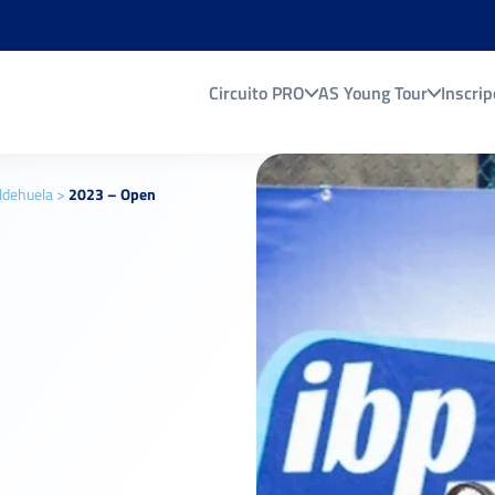
Circuito PRO
AS Young Tour
Inscrip
ldehuela
>
2023 – Open