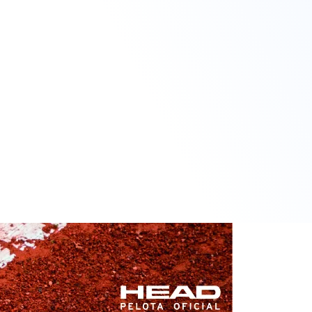
3
0
GARCIA MONDELO, C.
RET
3
6
0
ROJAS HERNANDEZ, N.
DÁVILA GODOY,
6
2
S.
6
4
6
CAMPOS MUÑOZ, C.