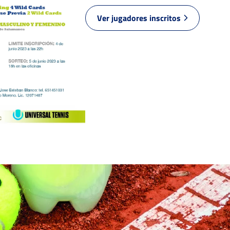
2
3
VEGAL RODRÍGUEZ, A.
Ver jugadores inscritos
6
6
GARCIA MONDELO, C.
ROJAS HERNANDEZ,
6
6
N.
4
4
RAMOS CABRERA, M.
0
3
BENITO PANIAGUA, C.
2
1
SANCHEZ CORIA, P.