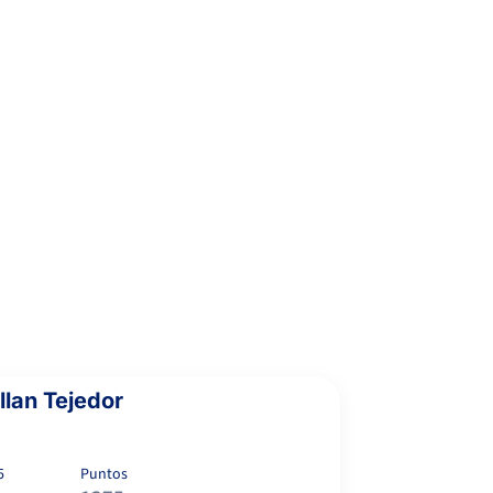
4
4
ECHAIDE GONZALEZ, N.
llan Tejedor
5
Puntos