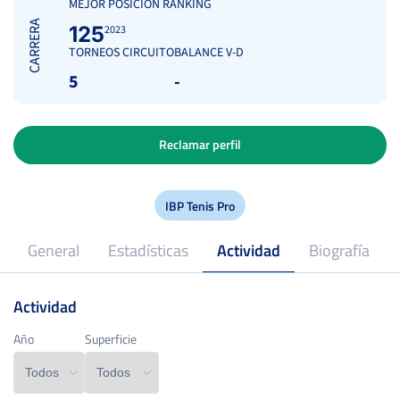
MEJOR POSICIÓN RANKING
CARRERA
125
2023
TORNEOS CIRCUITO
BALANCE V-D
5
-
Reclamar perfil
IBP Tenis Pro
General
Estadísticas
Actividad
Biografía
Actividad
2023
Profesional desde
Año
Año
Superficie
Superficie