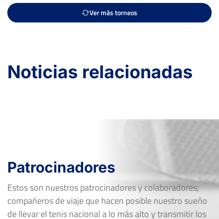
Trofeo IBP UNIUSO
Ver más torneos
Del 22 al 28 de julio, 2019
Ver Cuadro
Rd
Jugador
Marcador
6
6
FF-R16
JOSÉ ANTONIO DUGO REYES
Noticias relacionadas
2
3
Patrocinadores
Estos son nuestros patrocinadores y colaboradores;
compañeros de viaje que hacen posible nuestro sueño
de llevar el tenis nacional a lo más alto y transmitir los