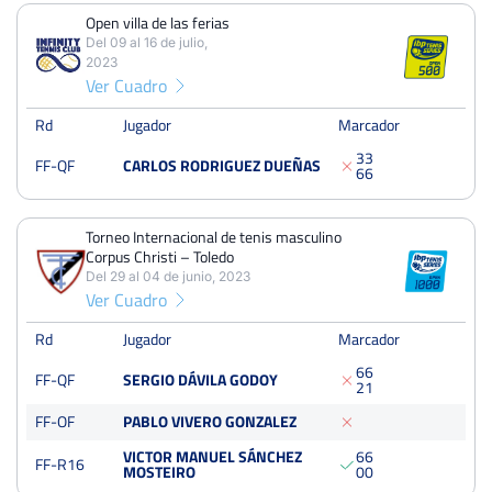
Dura
Open villa de las ferias
Del 09 al 16 de julio,
2023
Open villa de las ferias
Ver Cuadro
Del 09 al 16 de julio, 2023
Rd
Jugador
Marcador
Cuartos
Albero
3
3
FF-QF
CARLOS RODRIGUEZ DUEÑAS
6
6
Torneo Internacional de tenis masculino Corpus Christi –
Toledo
Torneo Internacional de tenis masculino
Del 29 al 04 de junio, 2023
Corpus Christi – Toledo
Cuartos
Quick
Del 29 al 04 de junio, 2023
125 Puntos
Ver Cuadro
Rd
Jugador
Marcador
III Torneo de Tenis Ciudad de Torrejón Luis Díaz
Del 22 al 28 de mayo, 2023
6
6
FF-QF
SERGIO DÁVILA GODOY
2
1
Treintaidosavos
Quick
FF-OF
PABLO VIVERO GONZALEZ
VICTOR MANUEL SÁNCHEZ
6
6
XXX Open Ciudad de Guadalajara Trofeo Virgen de la Antigua
FF-R16
MOSTEIRO
0
0
Memorial Nacho Estrada