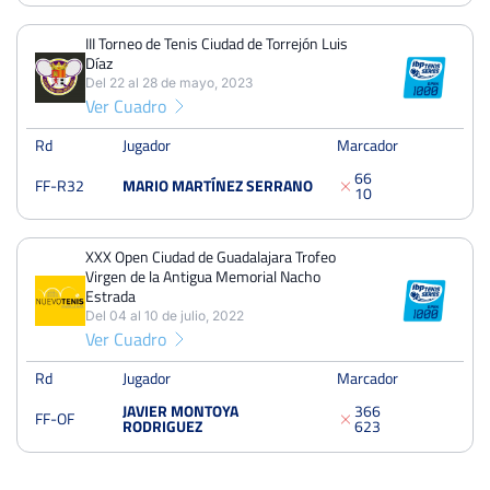
Del 04 al 10 de julio, 2022
Octavos
III Torneo de Tenis Ciudad de Torrejón Luis
Quick
Díaz
Del 22 al 28 de mayo, 2023
Ver Cuadro
Open Nacional de Tenis Ciudad de Béjar – Trofeo IBP
UNIUSO
Rd
Jugador
Marcador
Del 22 al 28 de julio, 2019
Dieciseisavos
6
6
dura
FF-R32
MARIO MARTÍNEZ SERRANO
1
0
XXX Open Ciudad de Guadalajara Trofeo
Virgen de la Antigua Memorial Nacho
Estrada
Del 04 al 10 de julio, 2022
Ver Cuadro
Rd
Jugador
Marcador
JAVIER MONTOYA
3
6
6
FF-OF
RODRIGUEZ
6
2
3
Open Nacional de Tenis Ciudad de Béjar –